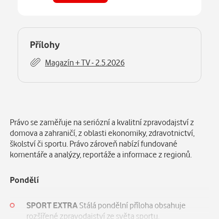
Číst
Deník Právo Vysočina - 2.5.2026
na webu
Číst
Přílohy
v aplikaci
Magazín + TV - 2.5.2026
Číst
Deník Právo Střední Čechy - 2.5.2026
na webu
Číst
v aplikaci
Číst
Deník Právo Olomoucko Zlínsko - 2.5.2026
na webu
Popis
Číst
v aplikaci
Právo se zaměřuje na seriózní a kvalitní zpravodajství z
Číst
Deník Právo Jižní Čechy - 2.5.2026
domova a zahraničí, z oblasti ekonomiky, zdravotnictví,
na webu
Číst
v aplikaci
školství či sportu. Právo zároveň nabízí fundované
komentáře a analýzy, reportáže a informace z regionů.
Pondělí
SPORT EXTRA
Stálá pondělní příloha obsahuje
rozšířené zpravodajství ze světa sportu.