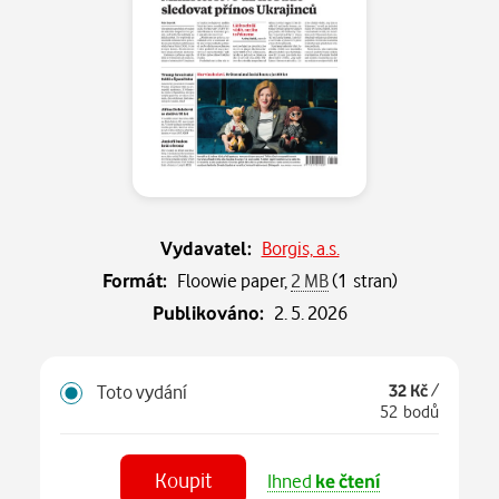
Vydavatel:
Borgis, a.s.
Formát:
Floowie paper,
2 MB
(1 stran)
Publikováno:
2. 5. 2026
Toto vydání
32 Kč
/
52 bodů
Koupit
Ihned
ke čtení