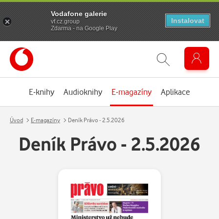
Vodafone galerie
Instalovat
vf.cz.group
Zdarma - na Google Play
E-knihy
Audioknihy
E-magazíny
Aplikace
Úvod
E-magazíny
Deník Právo - 2.5.2026
Deník Právo - 2.5.2026