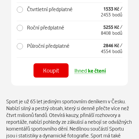
Čtvrtletní předplatné
1533 Kč
/
2453 bodů
Roční předplatné
5255 Kč
/
8408 bodů
Půlroční předplatné
2846 Kč
/
4554 bodů
Koupit
Ihned
ke čtení
Číst
v aplikaci
Popis
Sport je už 65 let jediným sportovním deníkem v Česku.
Nabízí silný a pestrý obsah, který si denně přečte více než
čtvrt milionů fandů. Otevírá kauzy, přináší rozhovory a
reportáže, nabízí pohledy ze zákulisí a nebojí se odvážných
komentářů sportovního dění. Nedílnou součástí Sportu
jsou i statistiky a dynamické fotografie. Sport má také