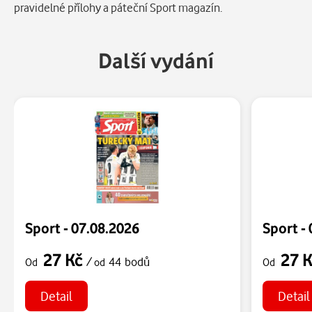
pravidelné přílohy a páteční Sport magazín.
Další vydání
Sport - 07.08.2026
Sport -
27 Kč
27 
/
44 bodů
Od
od
Od
Detail
Detail