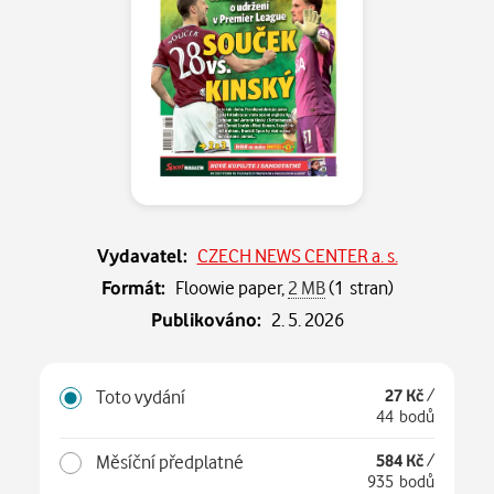
Vydavatel:
CZECH NEWS CENTER a. s.
Formát:
Floowie paper,
2 MB
(1 stran)
Publikováno:
2. 5. 2026
Toto vydání
27 Kč
/
44 bodů
Měsíční předplatné
584 Kč
/
935 bodů