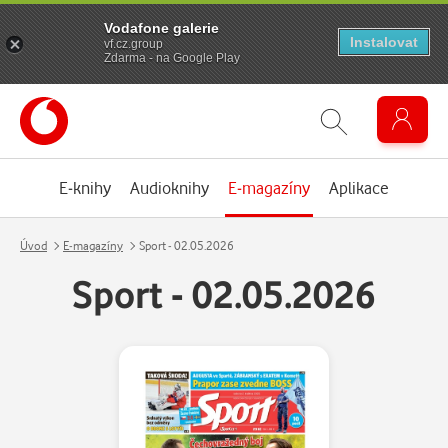
Vodafone galerie
Instalovat
vf.cz.group
Zdarma - na Google Play
E-knihy
Audioknihy
E-magazíny
Aplikace
Úvod
E-magazíny
Sport - 02.05.2026
Sport - 02.05.2026