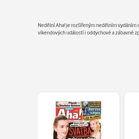
Popis
Nedělní Aha! je rozšířeným nedělním vydáním d
víkendových událostí i oddychové a zábavné z