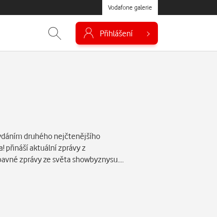
Vodafone galerie
Přihlášení
vydáním druhého nejčtenějšího
 přináší aktuální zprávy z
ábavné zprávy ze světa showbyznysu.…