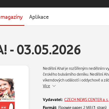
-magazíny
Aplikace
 - 03.05.2026
Nedělní Aha! je rozšířeným nedělním 
českého bulvárního deníku. Nedělní Aha!
víkendových událostí i oddychové a z
Více
Vydavatel:
CZECH NEWS CENTER a. s.
Formát:
Floowie paper,
2 MB
(1 stran)