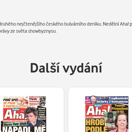
ruhého nejčtenějšího českého bulvárního deníku. Nedělní Aha! př
právy ze světa showbyznysu.
Další vydání