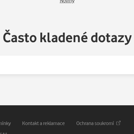
Noviny
Často kladené dotazy
mínky
Kontakt a reklamace
Ochrana soukromí
 a.s.