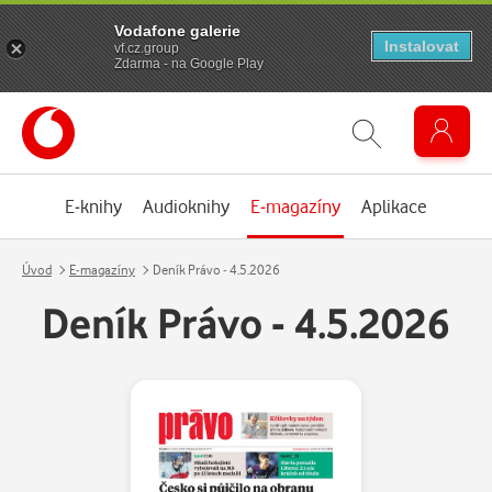
Vodafone galerie
Instalovat
vf.cz.group
Zdarma - na Google Play
E-knihy
Audioknihy
E-magazíny
Aplikace
Úvod
E-magazíny
Deník Právo - 4.5.2026
Deník Právo - 4.5.2026