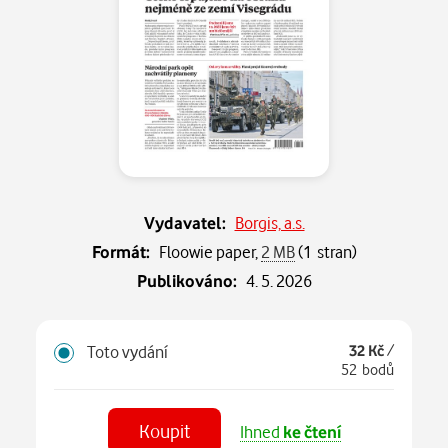
Vydavatel:
Borgis, a.s.
Formát:
Floowie paper,
2 MB
(1 stran)
Publikováno:
4. 5. 2026
Toto vydání
32 Kč
/
52 bodů
Koupit
Ihned
ke čtení