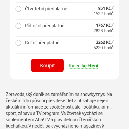
Čtvrtletní předplatné
951 Kč
/
1522 bodů
Půlroční předplatné
1767 Kč
/
2828 bodů
Roční předplatné
3262 Kč
/
5220 bodů
Koupit
Ihned
ke čtení
Číst
v aplikaci
Popis
Zpravodajský deník se zaměřením na showbyznys. Na
českém trhu působí přes deset let a obsahuje nejen
aktuální informace ze společnosti, ale i politiku, krimi,
sport, zábavu a TV program. Ve čtvrtek vychází se
suplementem Aha! TV a pravidelnou čtenářskou
kuchařkou. V neděli pak vychází jeho magazínový