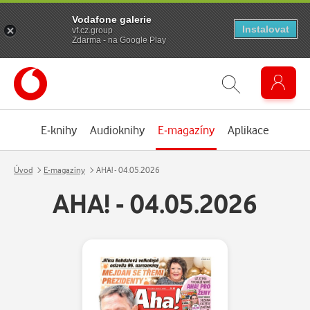
Vodafone galerie
Instalovat
vf.cz.group
Zdarma - na Google Play
E-knihy
Audioknihy
E-magazíny
Aplikace
Úvod
E-magazíny
AHA! - 04.05.2026
AHA! - 04.05.2026