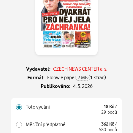
Vydavatel:
CZECH NEWS CENTER a. s.
Formát:
Floowie paper,
2 MB
(1 stran)
Publikováno:
4. 5. 2026
Toto vydání
18 Kč
/
29 bodů
Měsíční předplatné
362 Kč
/
580 bodů