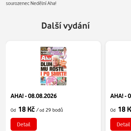
sourozenec Nedělní Aha!
Další vydání
AHA! - 08.08.2026
AHA! - 
18 Kč
18 
/
29 bodů
Od
od
Od
Detail
Detail