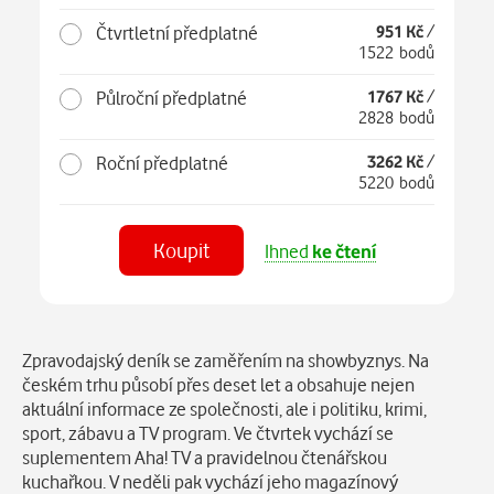
Čtvrtletní předplatné
951 Kč
/
1522 bodů
Půlroční předplatné
1767 Kč
/
2828 bodů
Roční předplatné
3262 Kč
/
5220 bodů
Koupit
Ihned
ke čtení
Číst
v aplikaci
Popis
Zpravodajský deník se zaměřením na showbyznys. Na
českém trhu působí přes deset let a obsahuje nejen
aktuální informace ze společnosti, ale i politiku, krimi,
sport, zábavu a TV program. Ve čtvrtek vychází se
suplementem Aha! TV a pravidelnou čtenářskou
kuchařkou. V neděli pak vychází jeho magazínový