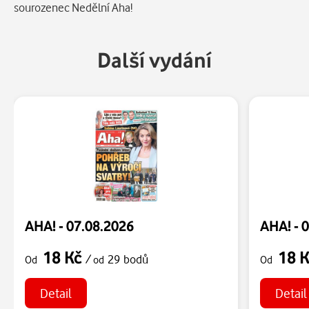
sourozenec Nedělní Aha!
Další vydání
AHA! - 07.08.2026
AHA! - 
18 Kč
18 
/
29 bodů
Od
od
Od
Detail
Detail