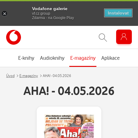
Vodafone galerie
Instalovat
vf.cz.group
Zdarma - na Google Play
E-knihy
Audioknihy
E-magazíny
Aplikace
Úvod
E-magazíny
AHA! - 04.05.2026
AHA! - 04.05.2026