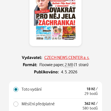
Vydavatel:
CZECH NEWS CENTER a. s.
Formát:
Floowie paper,
2 MB
(1 stran)
Publikováno:
4. 5. 2026
Toto vydání
18 Kč
/
29 bodů
Měsíční předplatné
362 Kč
/
580 bodů