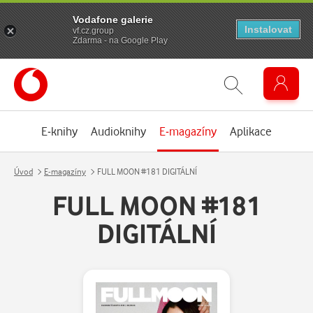
Vodafone galerie
Instalovat
vf.cz.group
Zdarma - na Google Play
E-knihy
Audioknihy
E-magazíny
Aplikace
Úvod
E-magazíny
FULL MOON #181 DIGITÁLNÍ
FULL MOON #181
DIGITÁLNÍ