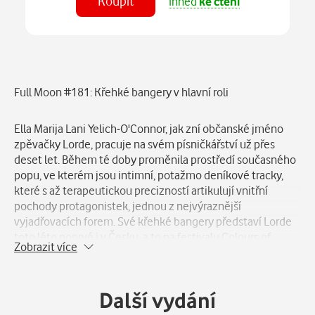
Koupit
Ihned
ke čtení
Číst
v aplikaci
Popis
Full Moon #181: Křehké bangery v hlavní roli
Ella Marija Lani Yelich-O'Connor, jak zní občanské jméno
zpěvačky Lorde, pracuje na svém písničkářství už přes
deset let. Během té doby proměnila prostředí současného
popu, ve kterém jsou intimní, potažmo deníkové tracky,
které s až terapeutickou precizností artikulují vnitřní
pochody protagonistek, jednou z nejvýraznější
vyjadřovacích forem. Své křehké bangery představí Lorde
toto léto poprvé i v Česku, a to na festivalu Colours of
Zobrazit více
Ostrava. Červnový Full Moon s Lorde v hlavní roli vychází 5.
května v rozsahu 128 stran.
Další vydání
Vše otevírá rozsáhlý text Nory Třískové o testování limitů