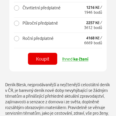
Čtvrtletní předplatné
1216 Kč
/
1946 bodů
Půlroční předplatné
2257 Kč
/
3612 bodů
Roční předplatné
4168 Kč
/
6669 bodů
Koupit
Ihned
ke čtení
Číst
v aplikaci
Popis
Deník Blesk, nejprodávanější a nejčtenější celostátní deník
v ČR, je barevný deník nové doby nevyhýbající se žádným
tématům a přinášející přehledné aktuální zpravodajství,
zajímavosti a senzace z domova i ze světa, doplněné
rozsáhlým obrazovým materiálem. Pravidelně se věnuje
servisním tématům, jako je cestování, zdraví, vše pro ženy,