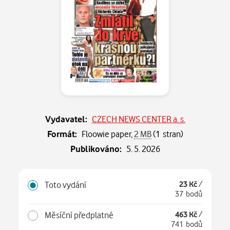
Vydavatel:
CZECH NEWS CENTER a. s.
Formát:
Floowie paper,
2 MB
(1 stran)
Publikováno:
5. 5. 2026
Toto vydání
23 Kč
/
37 bodů
Měsíční předplatné
463 Kč
/
741 bodů