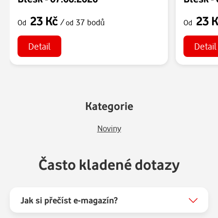
23 Kč
23 
/
37 bodů
Od
od
Od
Detail
Detail
Kategorie
Noviny
Často kladené dotazy
Jak si přečíst e-magazín?