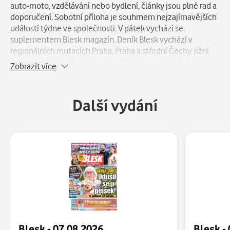
auto-moto, vzdělávání nebo bydlení, články jsou plné rad a
doporučení. Sobotní příloha je souhrnem nejzajímavějších
událostí týdne ve společnosti. V pátek vychází se
suplementem Blesk magazín. Deník Blesk vychází v
regionálních mutacích Praha, Praha a střední Čechy, jižní
Čechy, východní Čechy, severní Čechy, západní Čechy, Brno
Zobrazit více
a okolí, jižní Morava a severní Morava. V neděli vychází jeho
magazínový sourozenec Nedělní BLESK.
Další vydání
Blesk - 07.08.2026
Blesk -