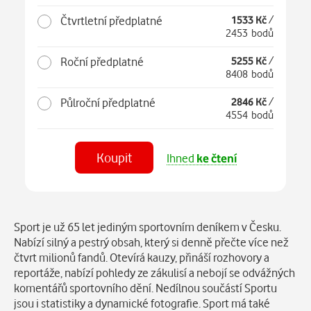
Čtvrtletní předplatné
1533 Kč
/
2453 bodů
Roční předplatné
5255 Kč
/
8408 bodů
Půlroční předplatné
2846 Kč
/
4554 bodů
Koupit
Ihned
ke čtení
Číst
v aplikaci
Popis
Sport je už 65 let jediným sportovním deníkem v Česku.
Nabízí silný a pestrý obsah, který si denně přečte více než
čtvrt milionů fandů. Otevírá kauzy, přináší rozhovory a
reportáže, nabízí pohledy ze zákulisí a nebojí se odvážných
komentářů sportovního dění. Nedílnou součástí Sportu
jsou i statistiky a dynamické fotografie. Sport má také