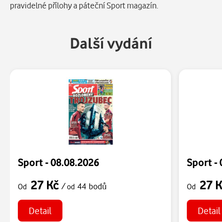
pravidelné přílohy a páteční Sport magazín.
Další vydání
Sport - 08.08.2026
Sport -
27 Kč
27 
/
44 bodů
Od
od
Od
Detail
Detail