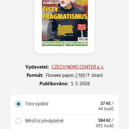
Vydavatel:
CZECH NEWS CENTER a. s.
Formát:
Floowie paper,
2 MB
(1 stran)
Publikováno:
5. 5. 2026
Toto vydání
27 Kč
/
44 bodů
Měsíční předplatné
584 Kč
/
935 bodů