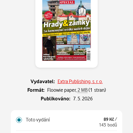
Vydavatel:
Extra Publishing, s. r. o.
Formát:
Floowie paper,
2 MB
(1 stran)
Publikováno:
7. 5. 2026
Toto vydání
89 Kč
/
143 bodů