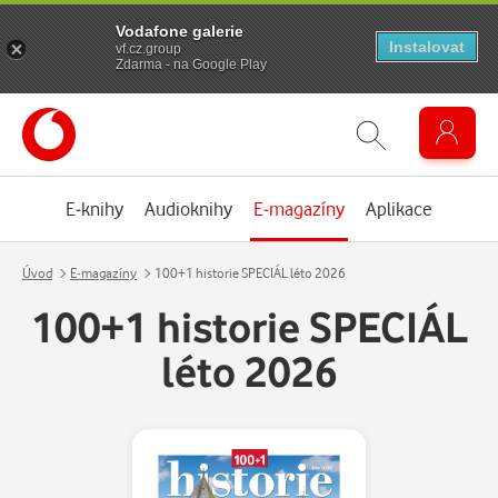
Vodafone galerie
Instalovat
vf.cz.group
Zdarma - na Google Play
E-knihy
Audioknihy
E-magazíny
Aplikace
Úvod
E-magazíny
100+1 historie SPECIÁL léto 2026
100+1 historie SPECIÁL
léto 2026