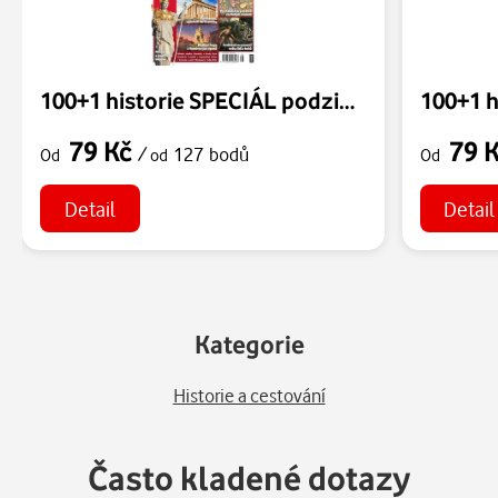
100+1 historie SPECIÁL podzim 2026
79 Kč
79 
/
127 bodů
Od
od
Od
Detail
Detail
Kategorie
Historie a cestování
Často kladené dotazy