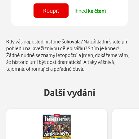
Koupit
Ihned
ke čtení
Číst
v aplikaci
Popis
Kdy vás naposled historie šokovala? Na základní škole při
pohledu na krvežíznivou dějepisářku? S tím je konec!
Žádné nudné seznamy letopočtů a jmen, dokážeme vám,
že historie umí být dost dramatická. A taky vášnivá,
tajemná, ohromující a pořádně čtivá.
Další vydání