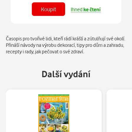
Koupit
Ihned
ke čtení
Číst
v aplikaci
Popis
Časopis pro tvořivé lidi, kteří rádí krášlí a zútulňují své okolí.
Přináší návody na výrobu dekorací, tipy pro dům a zahradu,
recepty i rady, jak pečovat o své zdraví.
Další vydání