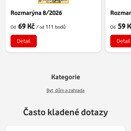
Rozmarýna 8/2026
Rozmar
69 Kč
59 
/
111 bodů
Od
od
Od
Detail
Detail
Kategorie
Byt, dům a zahrada
Často kladené dotazy