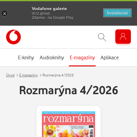
Vodafone galerie
Instalovat
vf.cz.group
Zdarma - na Google Play
E-knihy
Audioknihy
E-magazíny
Aplikace
Úvod
E-magazíny
Rozmarýna 4/2026
Rozmarýna 4/2026