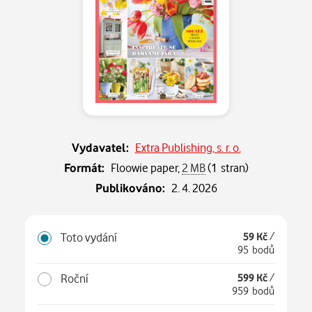
Vydavatel:
Extra Publishing, s. r. o.
Formát:
Floowie paper,
2 MB
(1 stran)
Publikováno:
2. 4. 2026
Toto vydání
59 Kč
/
95 bodů
Roční
599 Kč
/
959 bodů