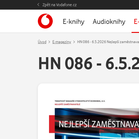
Zpět na Vodafone.cz
E-knihy
Audioknihy
E
Úvod
E-magazíny
HN 086 - 6.5.2026 Nejlepší zaměstnava
HN 086 - 6.5