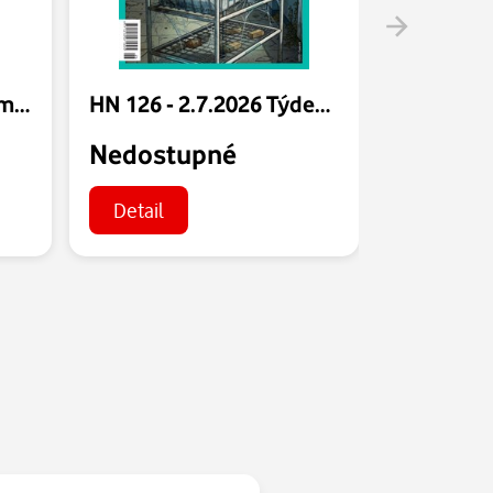
HN 126 - 2.7.2026 Proměny zemědělství
HN 126 - 2.7.2026 Týdeník Ekonom
Nedostupné
Nedost
Detail
Detail