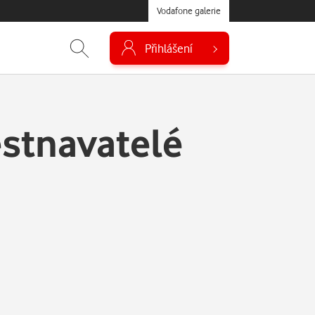
Vodafone galerie
Přihlášení
ěstnavatelé