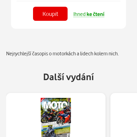
Koupit
Ihned
ke čtení
Číst
v aplikaci
Popis
Nejrychlejší časopis o motorkách a lidech kolem nich.
Další vydání