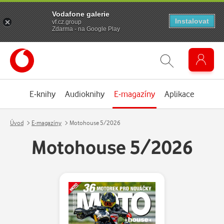
Vodafone galerie
Instalovat
vf.cz.group
Zdarma - na Google Play
E-knihy
Audioknihy
E-magazíny
Aplikace
Úvod
E-magazíny
Motohouse 5/2026
Motohouse 5/2026