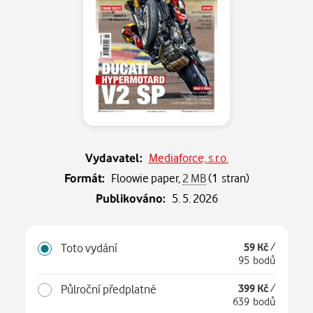
Vydavatel:
Mediaforce, s.r.o.
Formát:
Floowie paper,
2 MB
(1 stran)
Publikováno:
5. 5. 2026
Toto vydání
59 Kč
/
95 bodů
Půlroční předplatné
399 Kč
/
639 bodů