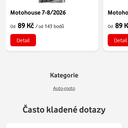
Motohouse 7-8/2026
Motoho
89 Kč
89 
/
143 bodů
Od
od
Od
Detail
Detail
Kategorie
Auto-moto
Často kladené dotazy