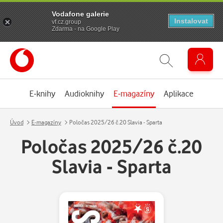
Vodafone galerie
Instalovat
vf.cz.group
Zdarma - na Google Play
E-knihy
Audioknihy
E-magazíny
Aplikace
Úvod
E-magazíny
Poločas 2025/26 č.20 Slavia - Sparta
Poločas 2025/26 č.20
Slavia - Sparta