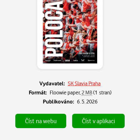
Vydavatel:
SK Slavia Praha
Formát:
Floowie paper,
2 MB
(1 stran)
Publikováno:
6. 5. 2026
Číst
na webu
Číst
v aplikaci