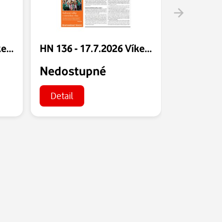
HN 141 - 24.7.2026 Víkend
HN 136 - 17.7.2026 Víkend
Nedostupné
Nedost
Detail
Detail