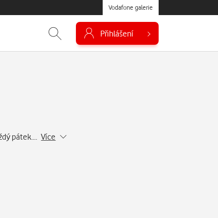
Vodafone galerie
Přihlášení
aždý pátek.…
Více