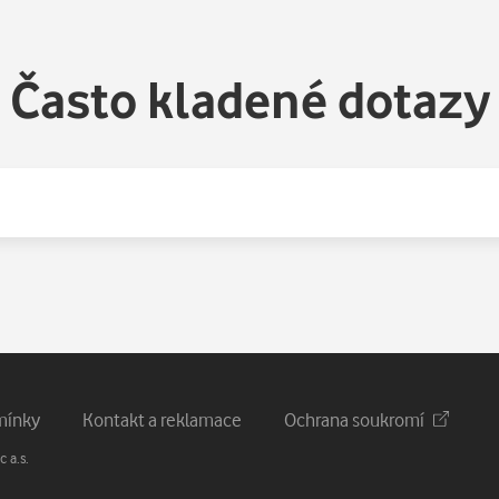
Často kladené dotazy
mínky
Kontakt a reklamace
Ochrana soukromí
 a.s.