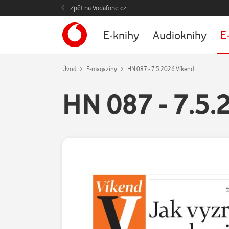
Zpět na Vodafone.cz
E-knihy
Audioknihy
E
Úvod
E-magazíny
HN 087 - 7.5.2026 Víkend
HN 087 - 7.5.