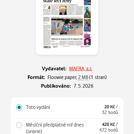
Vydavatel:
MAFRA, a.s.
Formát:
Floowie paper,
2 MB
(1 stran)
Publikováno:
7. 5. 2026
Toto vydání
20 Kč
/
32 bodů
Měsíční předplatné mf dnes
420 Kč
/
672 bodů
(online)