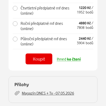
Čtvrtletní předplatné mf dnes
1220 Kč
/
1952 bodů
(online)
Roční předplatné mf dnes
4880 Kč
/
7808 bodů
(online)
Půlroční předplatné mf dnes
2440 Kč
/
3904 bodů
(online)
Koupit
Ihned
ke čtení
Číst
MF DNES Olomoucký - 07.05.2026
na webu
Číst
Přílohy
v aplikaci
Magazín DNES + Tv - 07.05.2026
Číst
MF DNES Střední Čechy - 07.05.2026
na webu
Číst
v aplikaci