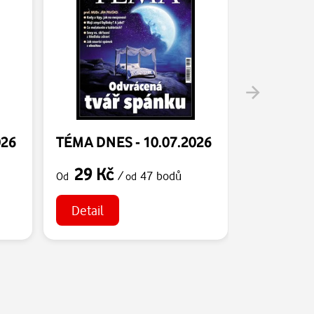
026
TÉMA DNES - 10.07.2026
TÉMA DNE
29 Kč
29 Kč
/
47 bodů
Od
od
Od
Detail
Detail