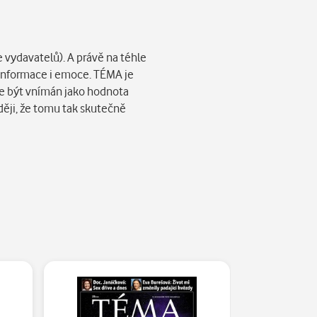
 vydavatelů). A právě na téhle
 informace i emoce. TÉMA je
že být vnímán jako hodnota
ději, že tomu tak skutečně