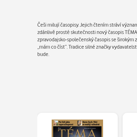
Popis
Češi milují časopisy. Jejich čtením stráví výz
zdánlivě prosté skutečnosti nový časopis TÉMA 
zpravodajsko-společenský časopis se širokým z
„mám co číst“. Tradice silné značky vydavatelst
bude.