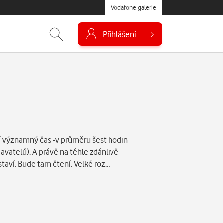
Vodafone galerie
Přihlášení
áví významný čas -v průměru šest hodin
vatelů). A právě na téhle zdánlivě
taví. Bude tam čtení. Velké roz…