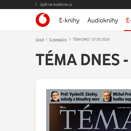
Zpět na Vodafone.cz
E-knihy
Audioknihy
E
Úvod
E-magazíny
TÉMA DNES - 07.05.2026
TÉMA DNES - 