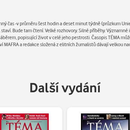
namný čas -v průměru šest hodin a deset minut týdně (průzkum Unie
staví. Bude tam čtení. Velké rozhovory. Silné příběhy. Významné
áběrem, popisující život v celé jeho pestrosti. Časopis TÉMA mů
ví MAFRA a redakce složená z elitních žurnalistů dávají velkou na
Další vydání