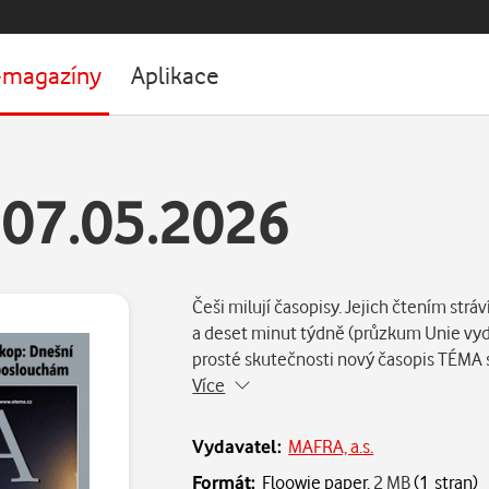
-magazíny
Aplikace
07.05.2026
Češi milují časopisy. Jejich čtením str
a deset minut týdně (průzkum Unie vyda
prosté skutečnosti nový časopis TÉMA s
Více
Vydavatel:
MAFRA, a.s.
Formát:
Floowie paper,
2 MB
(1 stran)