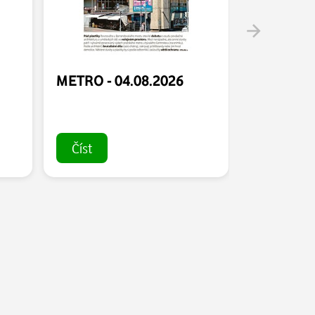
METRO - 04.08.2026
METRO - 
Číst
Číst