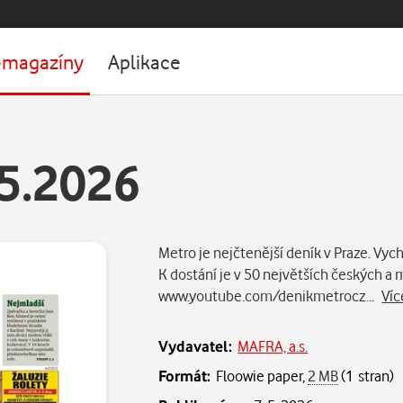
-magazíny
Aplikace
5.2026
Metro je nejčtenější deník v Praze. Vych
K dostání je v 50 největších českých 
www.youtube.com/denikmetrocz…
Víc
Vydavatel:
MAFRA, a.s.
Formát:
Floowie paper,
2 MB
(1 stran)