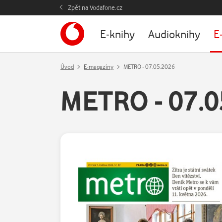
Zpět na Vodafone.cz
E-knihy
Audioknihy
E
Úvod
E-magazíny
METRO - 07.05.2026
METRO - 07.0