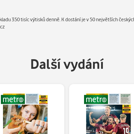
ákladu 350 tisíc výtisků denně. K dostání je v 50 největších česk
ocz
Další vydání