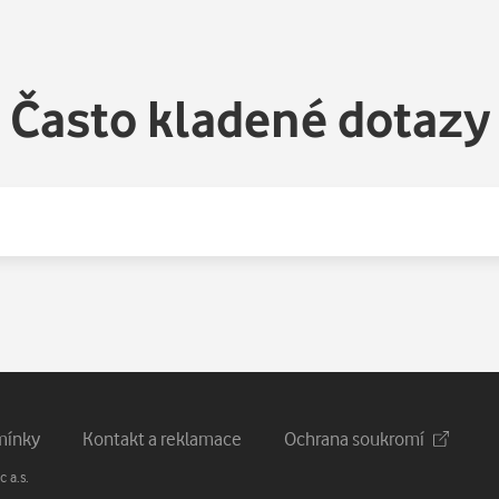
Často kladené dotazy
mínky
Kontakt a reklamace
Ochrana soukromí
 a.s.