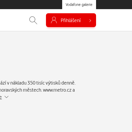
Vodafone galerie
Přihlášení
ází v nákladu 350 tisíc výtisků denně.
a moravských městech. www.metro.cz a
e