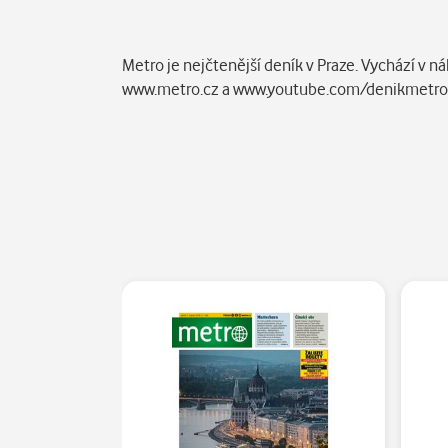
Popis
Metro je nejčtenější deník v Praze. Vychází v n
www.metro.cz a www.youtube.com/denikmetr