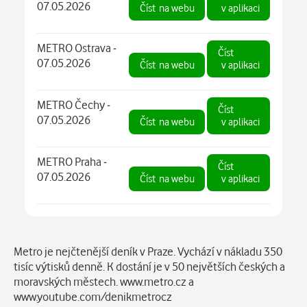
07.05.2026
Číst
na webu
v aplikaci
METRO Ostrava -
Číst
07.05.2026
Číst
na webu
v aplikaci
METRO Čechy -
Číst
07.05.2026
Číst
na webu
v aplikaci
METRO Praha -
Číst
07.05.2026
Číst
na webu
v aplikaci
Popis
Metro je nejčtenější deník v Praze. Vychází v nákladu 350
tisíc výtisků denně. K dostání je v 50 největších českých a
moravských městech. www.metro.cz a
www.youtube.com/denikmetrocz