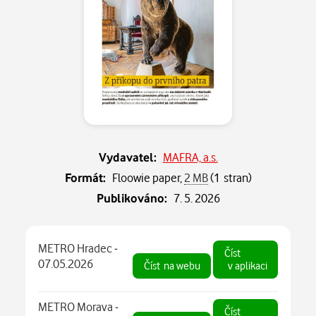
Vydavatel:
MAFRA, a.s.
Formát:
Floowie paper,
2 MB
(1 stran)
Publikováno:
7. 5. 2026
METRO Hradec -
Číst
07.05.2026
Číst
na webu
v aplikaci
METRO Morava -
Číst