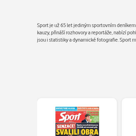
Popis
Sport je už 65 let jediným sportovním deníkem v
kauzy, přináší rozhovory a reportáže, nabízí p
jsou i statistiky a dynamické fotografie. Sport 