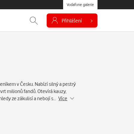
Vodafone galerie
Přihlášení
eníkem v Česku. Nabízí silný a pestrý
vrt milionů fandů. Otevírá kauzy,
hledy ze zákulisí a nebojí s…
Více