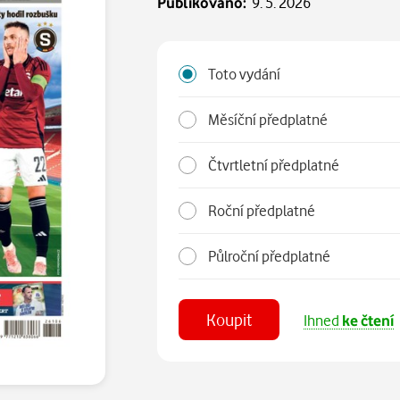
Publikováno:
9. 5. 2026
Toto vydání
Měsíční předplatné
Čtvrtletní předplatné
Roční předplatné
Půlroční předplatné
Koupit
Ihned
ke čtení