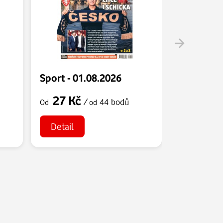
Sport - 01.08.2026
Sport - 3
27 Kč
27 Kč
/
44 bodů
Od
od
Od
Detail
Detail