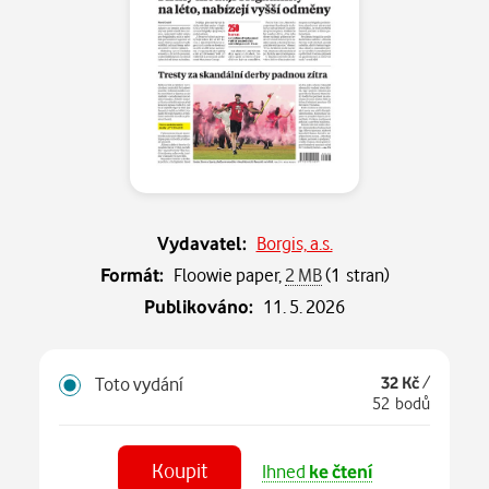
Vydavatel:
Borgis, a.s.
Formát:
Floowie paper,
2 MB
(1 stran)
Publikováno:
11. 5. 2026
Toto vydání
32 Kč
/
52 bodů
Koupit
Ihned
ke čtení