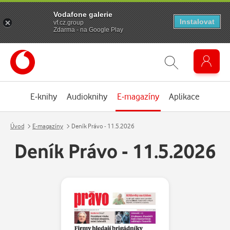
Vodafone galerie
Instalovat
vf.cz.group
Zdarma - na Google Play
E-knihy
Audioknihy
E-magazíny
Aplikace
Úvod
E-magazíny
Deník Právo - 11.5.2026
Deník Právo - 11.5.2026