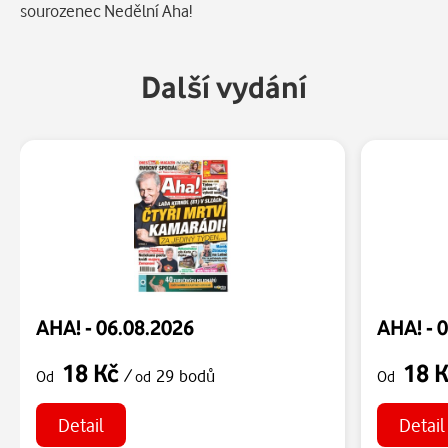
sourozenec Nedělní Aha!
Další vydání
AHA! - 06.08.2026
AHA! - 
18 Kč
18 
/
29 bodů
Od
od
Od
Detail
Detail