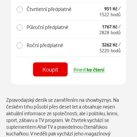
Čtvrtletní předplatné
951 Kč
/
1522 bodů
Půlroční předplatné
1767 Kč
/
2828 bodů
Roční předplatné
3262 Kč
/
5220 bodů
Koupit
Ihned
ke čtení
Číst
v aplikaci
Popis
Zpravodajský deník se zaměřením na showbyznys. Na
českém trhu působí přes deset let a obsahuje nejen
aktuální informace ze společnosti, ale i politiku, krimi,
sport, zábavu a TV program. Ve čtvrtek vychází se
suplementem Aha! TV a pravidelnou čtenářskou
kuchařkou. V neděli pak vychází jeho magazínový