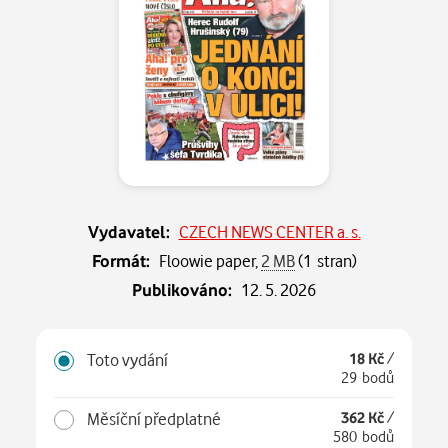
Vydavatel:
CZECH NEWS CENTER a. s.
Formát:
Floowie paper,
2 MB
(1 stran)
Publikováno:
12. 5. 2026
Toto vydání
18 Kč
/
29 bodů
Měsíční předplatné
362 Kč
/
580 bodů