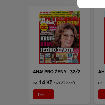
AHA! PRO ŽENY - 32/2026
14 Kč
/
23 bodů
Od
od
Od
Detail