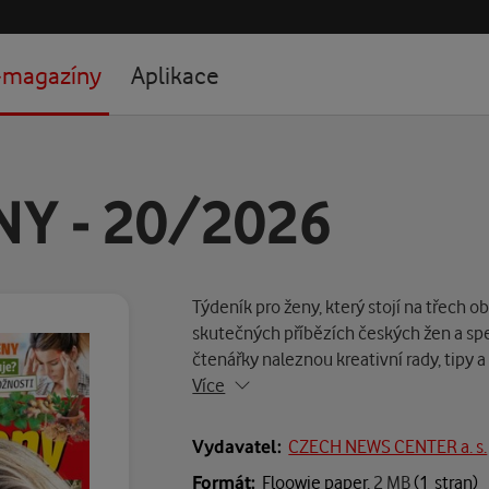
-magazíny
Aplikace
NY - 20/2026
Týdeník pro ženy, který stojí na třech 
skutečných příbězích českých žen a spe
čtenářky naleznou kreativní rady, tipy
Více
Vydavatel:
CZECH NEWS CENTER a. s.
Formát:
Floowie paper,
2 MB
(1 stran)