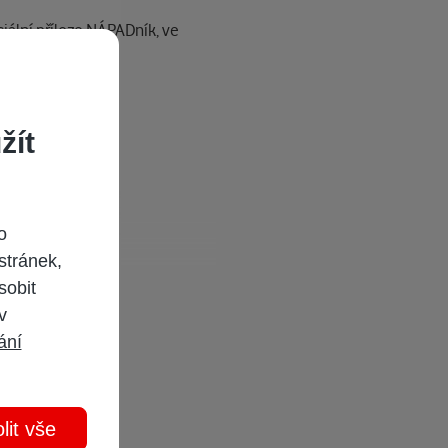
iální příloze NÁPADník, ve
žít
o
stránek,
sobit
 v
ání
lit vše