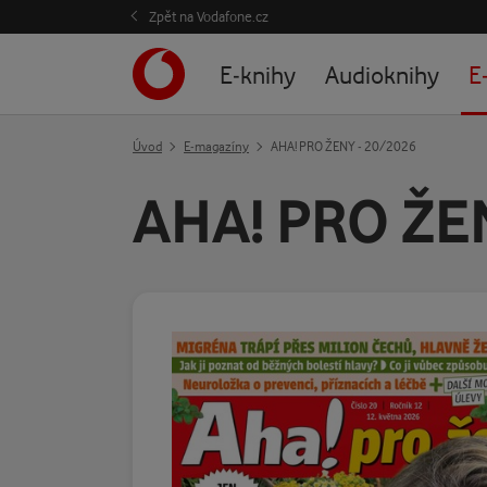
Zpět na Vodafone.cz
E-knihy
Audioknihy
E
Úvod
E-magazíny
AHA! PRO ŽENY - 20/2026
AHA! PRO ŽE