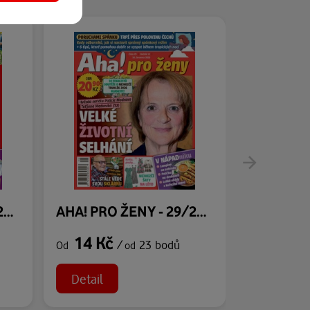
AHA! PRO ŽENY - 30/2026
AHA! PRO ŽENY - 29/2026
14 Kč
14 Kč
/
23 bodů
Od
od
Od
Detail
Detail