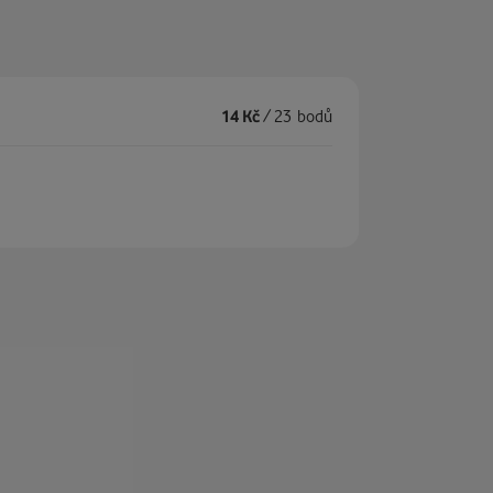
14 Kč
/
23 bodů