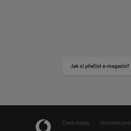
Jak si přečíst e-magazín?
Patička webu
Vedlejší navigace
Časté dotazy
Obchodní pod