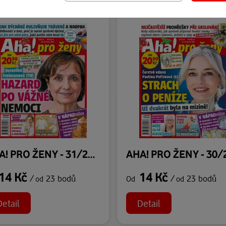
AHA! PRO ŽENY - 31/2026
14 Kč
14 Kč
/
23 bodů
/
23 bodů
od
Od
od
Detail
Detail