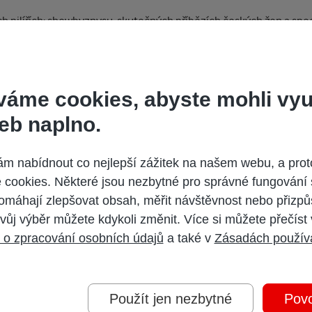
ch pilířích: showbyznysu, skutečných příbězích českých žen a spec
nápady na každý den.
váme cookies, abyste mohli vyu
tárnutí.
eb naplno.
. Co ji pomáhá?
ak ji poznat od běžných bolesti hlavy? Co ji vůbec způsobuje?
 nabídnout co nejlepší zážitek na našem webu, a prot
cookies. Některé jsou nezbytné pro správné fungování 
omáhají zlepšovat obsah, měřit návštěvnost nebo přizpů
vůj výběr můžete kdykoli změnit. Více si můžete přečíst
 o zpracování osobních údajů
a také v
Zásadách použív
Další vydání
Použít jen nezbytné
Povo