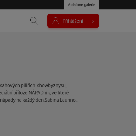
Vodafone galerie
Přihlášení
obsahových pilířích: showbyznysu,
ciální příloze NÁPADník, ve které
 a nápady na každý den.Sabina Laurino…