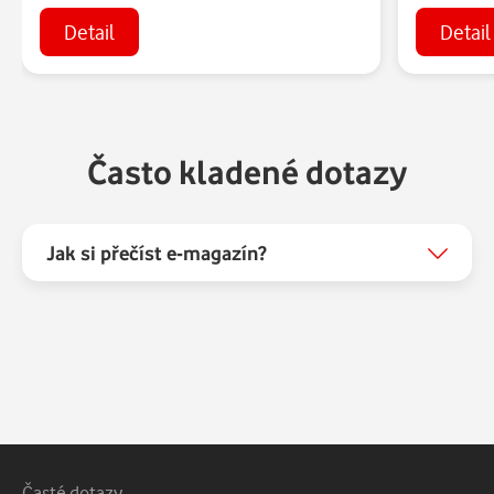
Detail
Detail
Často kladené dotazy
Jak si přečíst e-magazín?
Vedlejší navigace
Časté dotazy