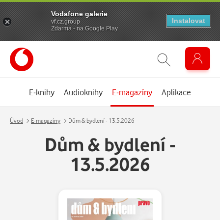
Vodafone galerie
Instalovat
vf.cz.group
Zdarma - na Google Play
E-knihy
Audioknihy
E-magazíny
Aplikace
Úvod
E-magazíny
Dům & bydlení - 13.5.2026
Dům & bydlení -
13.5.2026