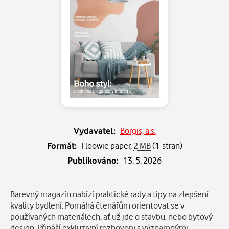
Vydavatel:
Borgis, a.s.
Formát:
Floowie paper,
2 MB
(1 stran)
Publikováno:
13. 5. 2026
Popis
Barevný magazín nabízí praktické rady a tipy na zlepšení
kvality bydlení. Pomáhá čtenářům orientovat se v
používaných materiálech, ať už jde o stavbu, nebo bytový
design. Přináší exkluzivní rozhovory s významnými