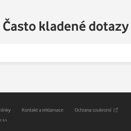
Často kladené dotazy
mínky
Kontakt a reklamace
Ochrana soukromí
 a.s.