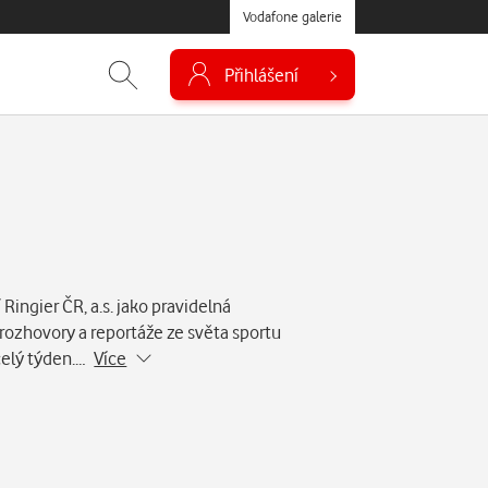
Vodafone galerie
Přihlášení
Ringier ČR, a.s. jako pravidelná
 rozhovory a reportáže ze světa sportu
 celý týden.…
Více