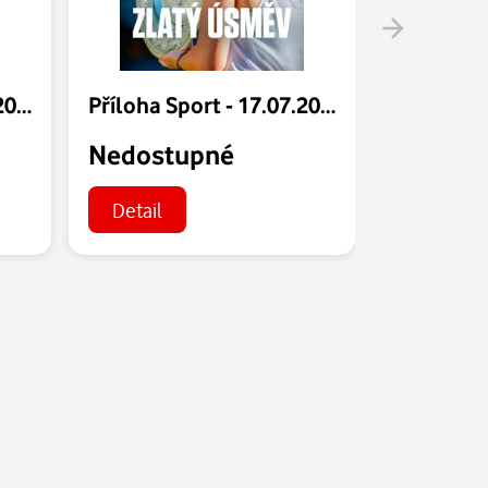
Příloha Sport - 24.07.2026
Příloha Sport - 17.07.2026
Nedostupné
Nedost
Detail
Detail