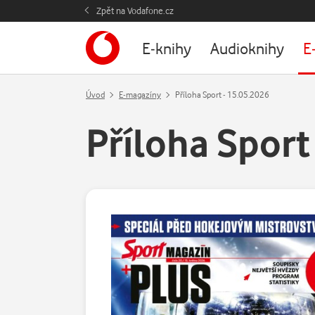
Zpět na Vodafone.cz
E-knihy
Audioknihy
E
Úvod
E-magazíny
Příloha Sport - 15.05.2026
Příloha Sport