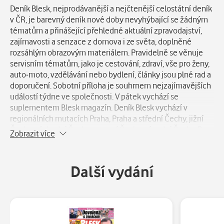
Popis
Deník Blesk, nejprodávanější a nejčtenější celostátní deník
v ČR, je barevný deník nové doby nevyhýbající se žádným
tématům a přinášející přehledné aktuální zpravodajství,
zajímavosti a senzace z domova i ze světa, doplněné
rozsáhlým obrazovým materiálem. Pravidelně se věnuje
servisním tématům, jako je cestování, zdraví, vše pro ženy,
auto-moto, vzdělávání nebo bydlení, články jsou plné rad a
doporučení. Sobotní příloha je souhrnem nejzajímavějších
událostí týdne ve společnosti. V pátek vychází se
suplementem Blesk magazín. Deník Blesk vychází v
regionálních mutacích Praha, Praha a střední Čechy, jižní
Čechy, východní Čechy, severní Čechy, západní Čechy, Brno
Zobrazit více
a okolí, jižní Morava a severní Morava. V neděli vychází jeho
magazínový sourozenec Nedělní BLESK.
Další vydání