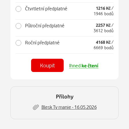
Čtvrtletní předplatné
1216 Kč
/
1946 bodů
Půlroční předplatné
2257 Kč
/
3612 bodů
Roční předplatné
4168 Kč
/
6669 bodů
Koupit
Ihned
ke čtení
Číst
v aplikaci
Přílohy
Blesk Tv manie - 16.05.2026