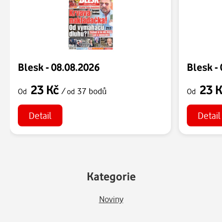
Blesk - 08.08.2026
Blesk -
23 Kč
23 
/
37 bodů
Od
od
Od
Detail
Detail
Kategorie
Noviny