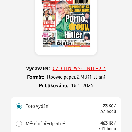
Vydavatel:
CZECH NEWS CENTER a. s.
Formát:
Floowie paper,
2 MB
(1 stran)
Publikováno:
16. 5. 2026
Toto vydání
23 Kč
/
37 bodů
Měsíční předplatné
463 Kč
/
741 bodů