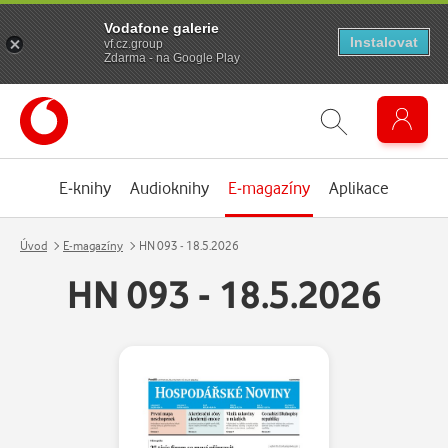
Vodafone galerie
Instalovat
vf.cz.group
Zdarma - na Google Play
E-knihy
Audioknihy
E-magazíny
Aplikace
Úvod
E-magazíny
HN 093 - 18.5.2026
HN 093 - 18.5.2026