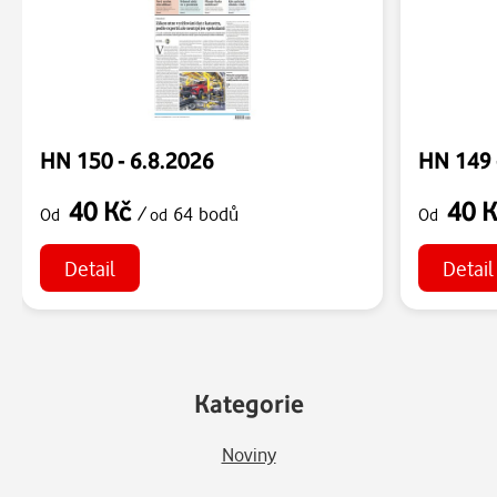
HN 150 - 6.8.2026
HN 149 
40 Kč
40 
/
64 bodů
Od
od
Od
Detail
Detail
Kategorie
Noviny