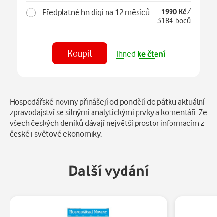
Předplatné hn digi na 12 měsíců
1990 Kč
/
3184 bodů
Koupit
Ihned
ke čtení
Číst
v aplikaci
Popis
Hospodářské noviny přinášejí od pondělí do pátku aktuální
zpravodajství se silnými analytickými prvky a komentáři. Ze
všech českých deníků dávají největší prostor informacím z
české i světové ekonomiky.
Další vydání