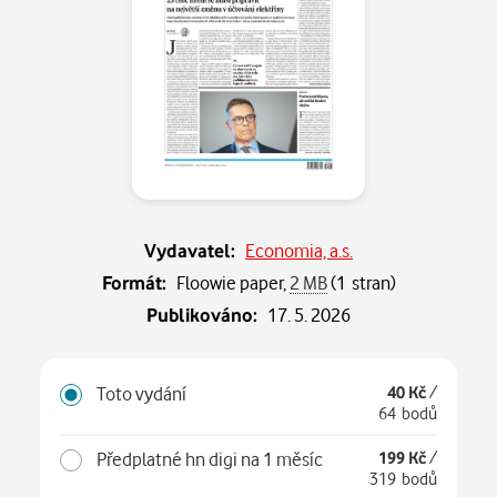
Vydavatel:
Economia, a.s.
Formát:
Floowie paper,
2 MB
(1 stran)
Publikováno:
17. 5. 2026
Toto vydání
40 Kč
/
64 bodů
Předplatné hn digi na 1 měsíc
199 Kč
/
319 bodů