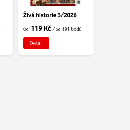
Živá historie 3/2026
Živá hist
119 Kč
119 K
ů
/
191 bodů
Od
od
Od
Detail
Detail