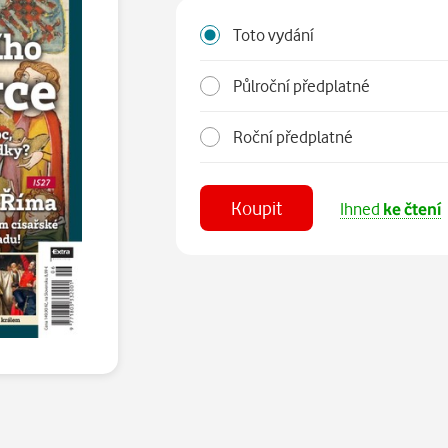
Toto vydání
Půlroční předplatné
Roční předplatné
Koupit
Ihned
ke čtení