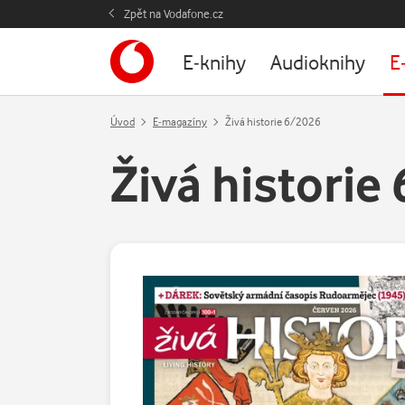
Zpět na Vodafone.cz
E-knihy
Audioknihy
E
Úvod
E-magazíny
Živá historie 6/2026
Živá historie