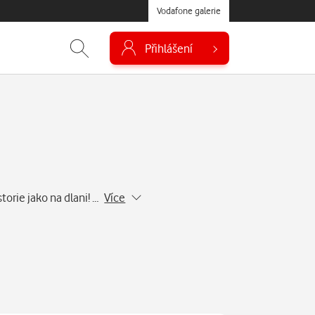
Vodafone galerie
Přihlášení
torie jako na dlani! …
Více