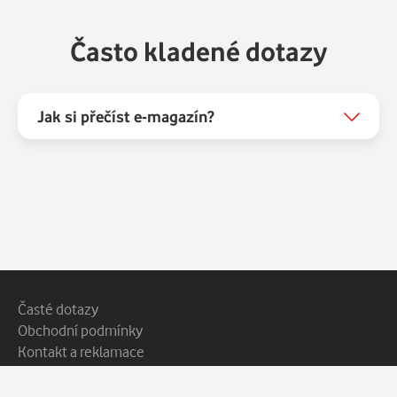
Často kladené dotazy
Jak si přečíst e-magazín?
Patička webu
Vedlejší navigace
Časté dotazy
Obchodní podmínky
Kontakt a reklamace
Ochrana soukromí