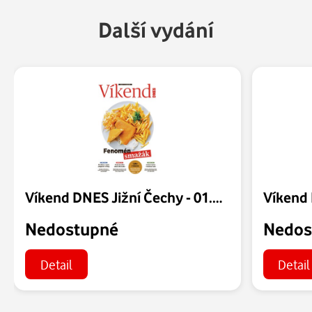
Další vydání
Víkend DNES Jižní Čechy - 01.08.2026
Nedostupné
Nedos
Detail
Detail