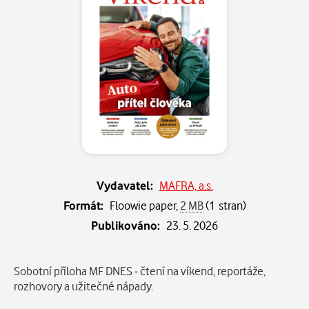
Vydavatel:
MAFRA, a.s.
Formát:
Floowie paper,
2 MB
(1 stran)
Publikováno:
23. 5. 2026
Popis
Sobotní příloha MF DNES - čtení na víkend, reportáže,
rozhovory a užitečné nápady.