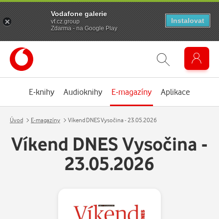
Vodafone galerie
Instalovat
vf.cz.group
Zdarma - na Google Play
E-knihy
Audioknihy
E-magazíny
Aplikace
Úvod
E-magazíny
Víkend DNES Vysočina - 23.05.2026
Víkend DNES Vysočina -
23.05.2026