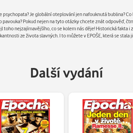
e psychopata? Je globální oteplování jen nafouknutá bublina? Co b
o pavouka? Pokud nejen na tyto otázky chcete znát odpověď, čtr
l toho nejzajímavějšího, co se kolem nás děje! Historická fakta i 
antnosti ze života slavných. I to můžete v EPOŠE, která se stala ji
Další vydání