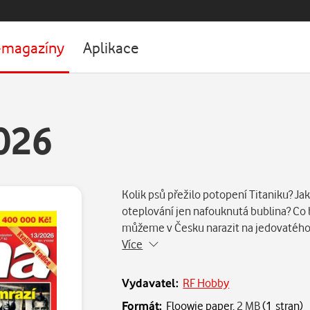
-magazíny
Aplikace
026
Kolik psů přežilo potopení Titaniku? Ja
oteplování jen nafouknutá bublina? Co by
můžeme v Česku narazit na jedovatého
Více
Vydavatel:
RF Hobby
Formát:
Floowie paper,
2 MB
(1 stran)