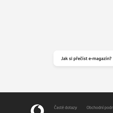
Jak si přečíst e-magazín?
Patička webu
Vedlejší navigace
Časté dotazy
Obchodní pod