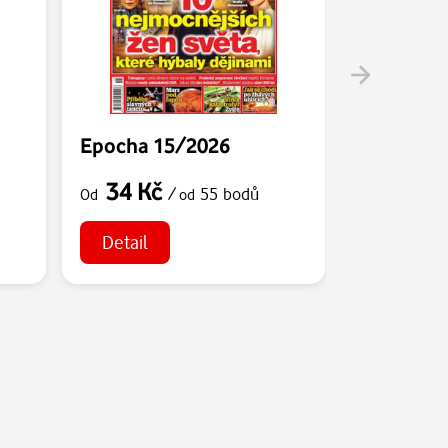
Epocha 15/2026
Epocha 1
34 Kč
34 Kč
/
55 bodů
Od
od
Od
Detail
Detail