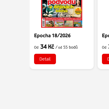
Epocha 18/2026
Ep
34 Kč
/
55 bodů
Od
od
Od
Detail