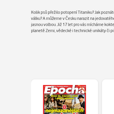
Popis
Kolik psů přežilo potopení Titaniku? Jak poznát
válku? A můžeme v Česku narazit na jedovatéh
jasnou volbou. Již 17 let pro vás mícháme koktej
planetě Zemi, vědecké i technické unikáty či pik