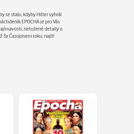
y se stalo, kdyby Hitler vyhrál
náctideník EPOCHA je pro Vás
zajímavosti, netušené detaily o
ž 3x Časopisem roku, najít!