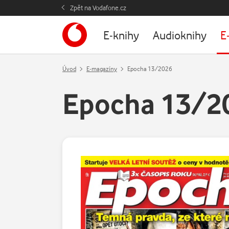
Zpět na Vodafone.cz
E-knihy
Audioknihy
E
Úvod
E-magazíny
Epocha 13/2026
Epocha 13/2