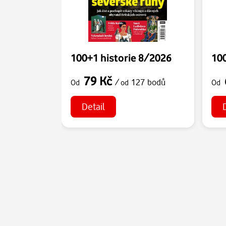
100+1 historie 8/2026
100
79 Kč
/
127 bodů
Od
od
Od
Detail