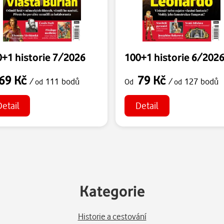
+1 historie 7/2026
100+1 historie 6/202
69 Kč
79 Kč
/
111 bodů
/
127 bodů
od
Od
od
Detail
Detail
Kategorie
Historie a cestování