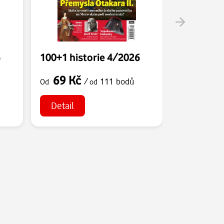
6
100+1 historie 4/2026
100+1 his
69 Kč
69 Kč
/
111 bodů
Od
od
Od
Detail
Detail