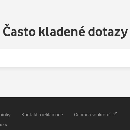
Často kladené dotazy
mínky
Kontakt a reklamace
Ochrana soukromí
 a.s.