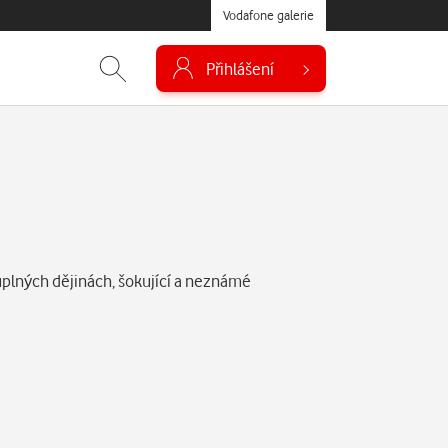
Vodafone galerie
Přihlášení
uplných dějinách, šokující a neznámé