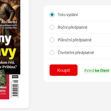
Toto vydání
Roční předplatné
Půlroční předplatné
Čtvrtletní předplatné
Koupit
Ihned
ke čtení