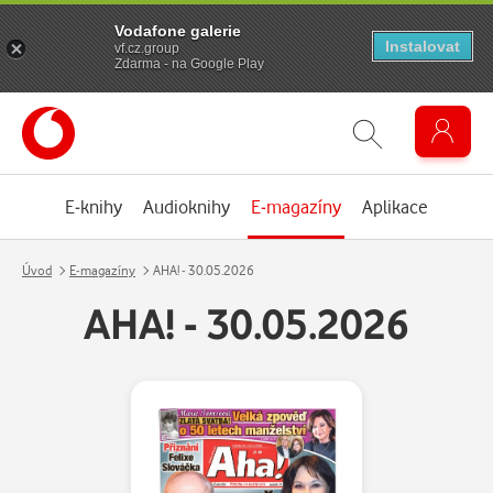
Vodafone galerie
Instalovat
vf.cz.group
Zdarma - na Google Play
E-knihy
Audioknihy
E-magazíny
Aplikace
Úvod
E-magazíny
AHA! - 30.05.2026
AHA! - 30.05.2026