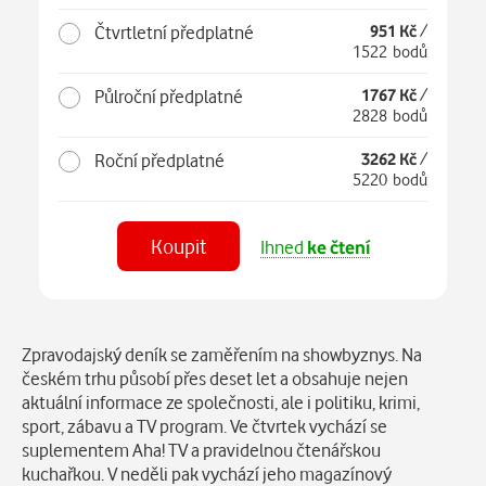
Čtvrtletní předplatné
951 Kč
/
1522 bodů
Půlroční předplatné
1767 Kč
/
2828 bodů
Roční předplatné
3262 Kč
/
5220 bodů
Koupit
Ihned
ke čtení
Číst
v aplikaci
Popis
Zpravodajský deník se zaměřením na showbyznys. Na
českém trhu působí přes deset let a obsahuje nejen
aktuální informace ze společnosti, ale i politiku, krimi,
sport, zábavu a TV program. Ve čtvrtek vychází se
suplementem Aha! TV a pravidelnou čtenářskou
kuchařkou. V neděli pak vychází jeho magazínový