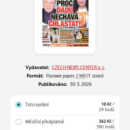
Vydavatel:
CZECH NEWS CENTER a. s.
Formát:
Floowie paper,
2 MB
(1 stran)
Publikováno:
30. 5. 2026
Toto vydání
18 Kč
/
29 bodů
Měsíční předplatné
362 Kč
/
580 bodů