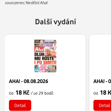
sourozenec Nedělní Aha!
Další vydání
AHA! - 08.08.2026
AHA! - 
18 Kč
18 
/
29 bodů
Od
od
Od
Detail
Detail