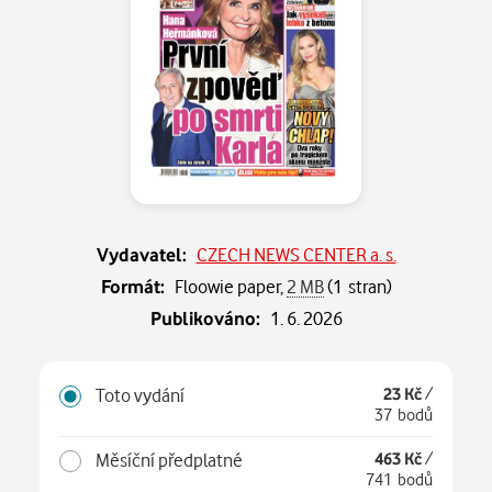
Vydavatel:
CZECH NEWS CENTER a. s.
Formát:
Floowie paper,
2 MB
(1 stran)
Publikováno:
1. 6. 2026
Toto vydání
23 Kč
/
37 bodů
Měsíční předplatné
463 Kč
/
741 bodů