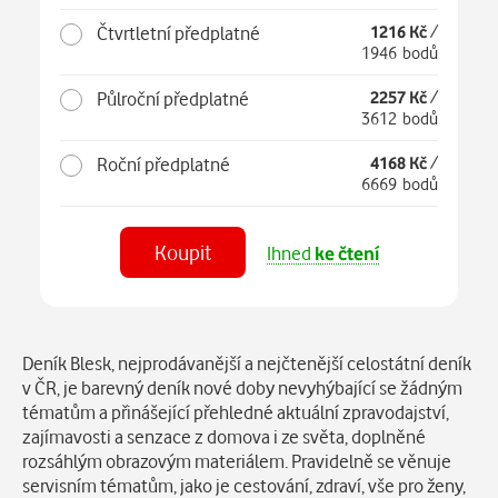
Čtvrtletní předplatné
1216 Kč
/
1946 bodů
Půlroční předplatné
2257 Kč
/
3612 bodů
Roční předplatné
4168 Kč
/
6669 bodů
Koupit
Ihned
ke čtení
Číst
v aplikaci
Popis
Deník Blesk, nejprodávanější a nejčtenější celostátní deník
v ČR, je barevný deník nové doby nevyhýbající se žádným
tématům a přinášející přehledné aktuální zpravodajství,
zajímavosti a senzace z domova i ze světa, doplněné
rozsáhlým obrazovým materiálem. Pravidelně se věnuje
servisním tématům, jako je cestování, zdraví, vše pro ženy,