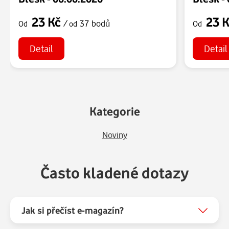
23 Kč
23 
/
37 bodů
Od
od
Od
Detail
Detail
Kategorie
Noviny
Často kladené dotazy
Jak si přečíst e-magazín?