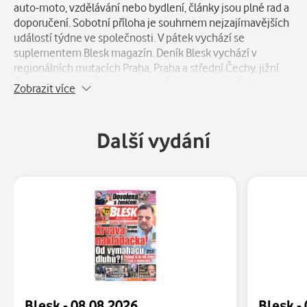
auto-moto, vzdělávání nebo bydlení, články jsou plné rad a
doporučení. Sobotní příloha je souhrnem nejzajímavějších
událostí týdne ve společnosti. V pátek vychází se
suplementem Blesk magazín. Deník Blesk vychází v
regionálních mutacích Praha, Praha a střední Čechy, jižní
Čechy, východní Čechy, severní Čechy, západní Čechy, Brno
Zobrazit více
a okolí, jižní Morava a severní Morava. V neděli vychází jeho
magazínový sourozenec Nedělní BLESK.
Další vydání
Blesk - 08.08.2026
Blesk -