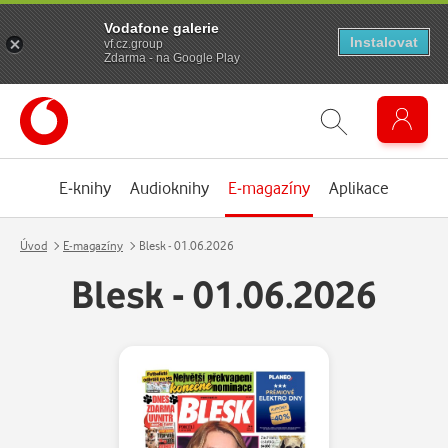
Vodafone galerie
Instalovat
vf.cz.group
Zdarma - na Google Play
E-knihy
Audioknihy
E-magazíny
Aplikace
Úvod
E-magazíny
Blesk - 01.06.2026
Blesk - 01.06.2026