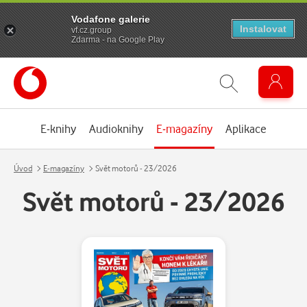
Vodafone galerie
Instalovat
vf.cz.group
Zdarma - na Google Play
E-knihy
Audioknihy
E-magazíny
Aplikace
Úvod
E-magazíny
Svět motorů - 23/2026
Svět motorů - 23/2026