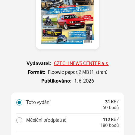
Vydavatel:
CZECH NEWS CENTER a. s.
Formát:
Floowie paper,
2 MB
(1 stran)
Publikováno:
1. 6. 2026
Toto vydání
31 Kč
/
50 bodů
Měsíční předplatné
112 Kč
/
180 bodů