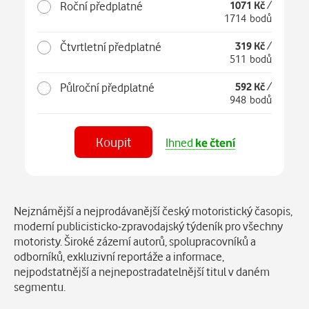
Roční předplatné
1071 Kč
/
1714 bodů
Čtvrtletní předplatné
319 Kč
/
511 bodů
Půlroční předplatné
592 Kč
/
948 bodů
Koupit
Ihned
ke čtení
Číst
v aplikaci
Popis
Nejznámější a nejprodávanější český motoristický časopis,
moderní publicisticko-zpravodajský týdeník pro všechny
motoristy. Široké zázemí autorů, spolupracovníků a
odborníků, exkluzivní reportáže a informace,
nejpodstatnější a nejnepostradatelnější titul v daném
segmentu.