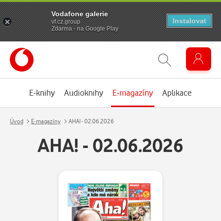
Vodafone galerie
Instalovat
vf.cz.group
Zdarma - na Google Play
E-knihy
Audioknihy
E-magazíny
Aplikace
Úvod
E-magazíny
AHA! - 02.06.2026
AHA! - 02.06.2026