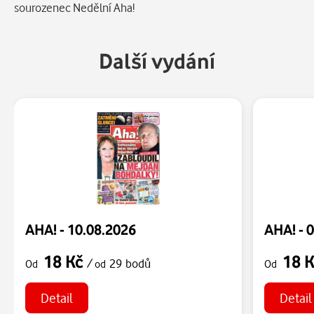
sourozenec Nedělní Aha!
Další vydání
AHA! - 10.08.2026
AHA! - 
18 Kč
18 
/
29 bodů
Od
od
Od
Detail
Detail