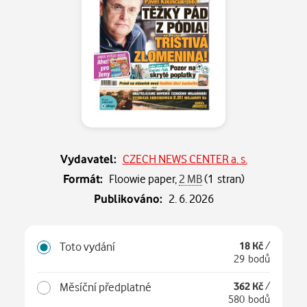
Vydavatel:
CZECH NEWS CENTER a. s.
Formát:
Floowie paper,
2 MB
(1 stran)
Publikováno:
2. 6. 2026
Toto vydání
18 Kč
/
29 bodů
Měsíční předplatné
362 Kč
/
580 bodů