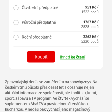
Čtvrtletní předplatné
951 Kč
/
1522 bodů
Půlroční předplatné
1767 Kč
/
2828 bodů
Roční předplatné
3262 Kč
/
5220 bodů
Koupit
Ihned
ke čtení
Číst
v aplikaci
Popis
Zpravodajský deník se zaměřením na showbyznys. Na
českém trhu působí přes deset let a obsahuje nejen
aktuální informace ze společnosti, ale i politiku, krimi,
sport, zábavu a TV program. Ve čtvrtek vychází se
suplementem Aha! TV a pravidelnou čtenářskou
kuchařkou. V neděli pak vychází jeho magazínový