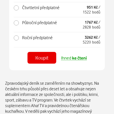
Čtvrtletní předplatné
951 Kč
/
1522 bodů
Půlroční předplatné
1767 Kč
/
2828 bodů
Roční předplatné
3262 Kč
/
5220 bodů
Koupit
Ihned
ke čtení
Číst
v aplikaci
Popis
Zpravodajský deník se zaměřením na showbyznys. Na
českém trhu působí přes deset let a obsahuje nejen
aktuální informace ze společnosti, ale i politiku, krimi,
sport, zábavu a TV program. Ve čtvrtek vychází se
suplementem Aha! TV a pravidelnou čtenářskou
kuchařkou. V neděli pak vychází jeho magazínový