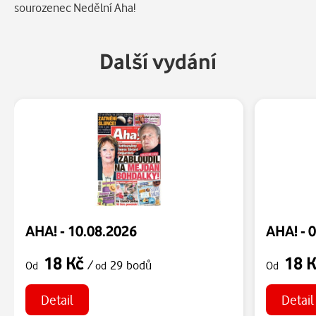
sourozenec Nedělní Aha!
Další vydání
AHA! - 10.08.2026
AHA! - 
18 Kč
18 
/
29 bodů
Od
od
Od
Detail
Detail