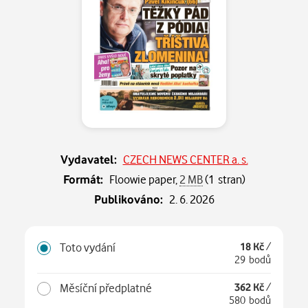
Vydavatel:
CZECH NEWS CENTER a. s.
Formát:
Floowie paper,
2 MB
(1 stran)
Publikováno:
2. 6. 2026
Toto vydání
18 Kč
/
29 bodů
Měsíční předplatné
362 Kč
/
580 bodů