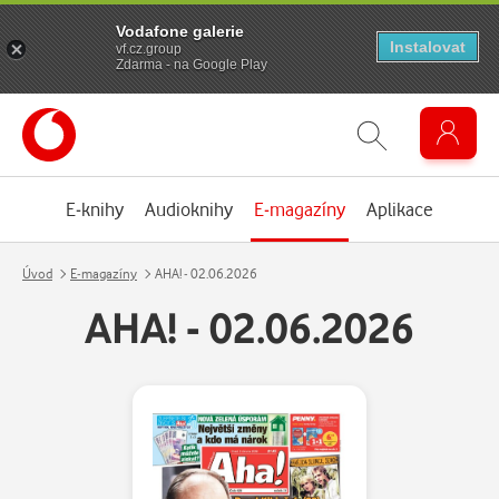
Vodafone galerie
Instalovat
vf.cz.group
Zdarma - na Google Play
E-knihy
Audioknihy
E-magazíny
Aplikace
Úvod
E-magazíny
AHA! - 02.06.2026
AHA! - 02.06.2026