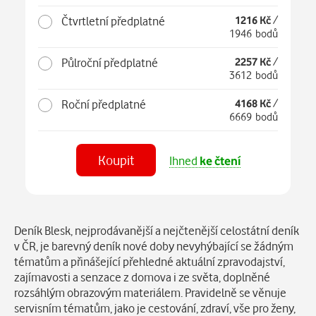
Čtvrtletní předplatné
1216 Kč
/
1946 bodů
Půlroční předplatné
2257 Kč
/
3612 bodů
Roční předplatné
4168 Kč
/
6669 bodů
Koupit
Ihned
ke čtení
Číst
v aplikaci
Popis
Deník Blesk, nejprodávanější a nejčtenější celostátní deník
v ČR, je barevný deník nové doby nevyhýbající se žádným
tématům a přinášející přehledné aktuální zpravodajství,
zajímavosti a senzace z domova i ze světa, doplněné
rozsáhlým obrazovým materiálem. Pravidelně se věnuje
servisním tématům, jako je cestování, zdraví, vše pro ženy,