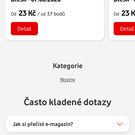
23 Kč
23 
/
37 bodů
Od
od
Od
Detail
Detail
Kategorie
Noviny
Často kladené dotazy
Jak si přečíst e-magazín?