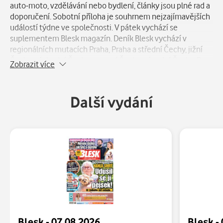
auto-moto, vzdělávání nebo bydlení, články jsou plné rad a
doporučení. Sobotní příloha je souhrnem nejzajímavějších
událostí týdne ve společnosti. V pátek vychází se
suplementem Blesk magazín. Deník Blesk vychází v
regionálních mutacích Praha, Praha a střední Čechy, jižní
Čechy, východní Čechy, severní Čechy, západní Čechy, Brno
Zobrazit více
a okolí, jižní Morava a severní Morava. V neděli vychází jeho
magazínový sourozenec Nedělní BLESK.
Další vydání
Blesk - 07.08.2026
Blesk -