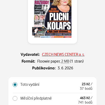
Vydavatel:
CZECH NEWS CENTER a. s.
Formát:
Floowie paper,
2 MB
(1 stran)
Publikováno:
3. 6. 2026
Toto vydání
23 Kč
/
37 bodů
Měsíční předplatné
463 Kč
/
741 bodů