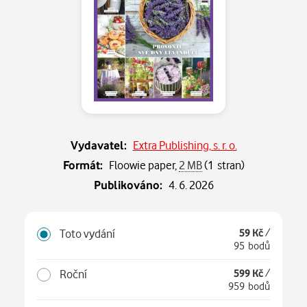
Vydavatel:
Extra Publishing, s. r. o.
Formát:
Floowie paper,
2 MB
(1 stran)
Publikováno:
4. 6. 2026
Toto vydání
59 Kč
/
95 bodů
Roční
599 Kč
/
959 bodů