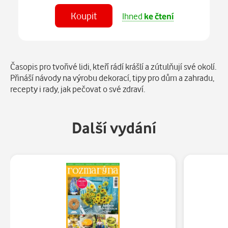
Koupit
Ihned
ke čtení
Číst
v aplikaci
Popis
Časopis pro tvořivé lidi, kteří rádí krášlí a zútulňují své okolí.
Přináší návody na výrobu dekorací, tipy pro dům a zahradu,
recepty i rady, jak pečovat o své zdraví.
Další vydání