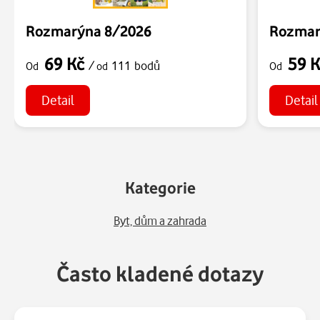
Rozmarýna 8/2026
Rozmar
69 Kč
59 
/
111 bodů
Od
od
Od
Detail
Detail
Kategorie
Byt, dům a zahrada
Často kladené dotazy