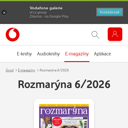
Vodafone galerie
Instalovat
vf.cz.group
Zdarma - na Google Play
E-knihy
Audioknihy
E-magazíny
Aplikace
Úvod
E-magazíny
Rozmarýna 6/2026
Rozmarýna 6/2026