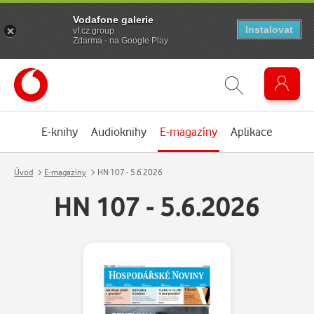
Vodafone galerie
Instalovat
vf.cz.group
Zdarma - na Google Play
E-knihy
Audioknihy
E-magazíny
Aplikace
Úvod
E-magazíny
HN 107 - 5.6.2026
HN 107 - 5.6.2026