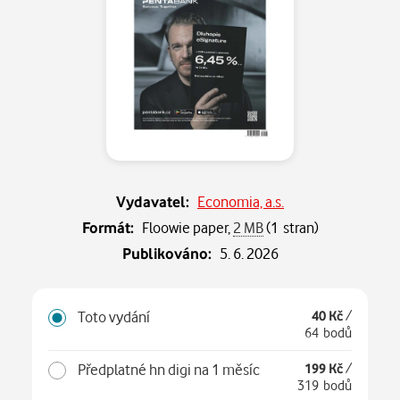
Vydavatel:
Economia, a.s.
Formát:
Floowie paper,
2 MB
(1 stran)
Publikováno:
5. 6. 2026
Toto vydání
40 Kč
/
64 bodů
Předplatné hn digi na 1 měsíc
199 Kč
/
319 bodů