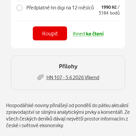
Předplatné hn digi na 12 měsíců
1990 Kč
/
3184 bodů
Koupit
Ihned
ke čtení
Číst
v aplikaci
Přílohy
HN 107 - 5.6.2026 Víkend
Popis
Hospodářské noviny přinášejí od pondělí do pátku aktuální
zpravodajství se silnými analytickými prvky a komentáři. Ze
všech českých deníků dávají největší prostor informacím z
české i světové ekonomiky.