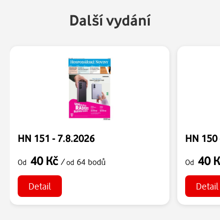
Další vydání
HN 151 - 7.8.2026
HN 150 
40 Kč
40 
/
64 bodů
Od
od
Od
Detail
Detail