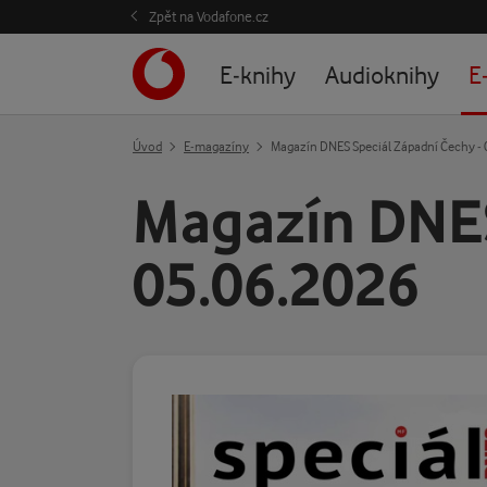
Zpět na Vodafone.cz
E-knihy
Audioknihy
E
Úvod
E-magazíny
Magazín DNES Speciál Západní Čechy -
Magazín DNES
05.06.2026