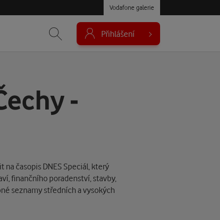
Vodafone galerie
Přihlášení
Čechy -
t na časopis DNES Speciál, který
aví, finančního poradenství, stavby,
bné seznamy středních a vysokých