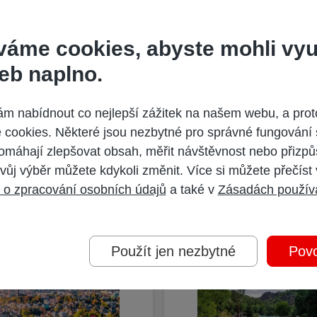
váme cookies, abyste mohli vyu
eb naplno.
pis DNES Speciál, který nabízí pestrou škálu témat z oblasti zdra
né seznamy středních a vysokých škol, tipy na dárky a mnoho dal
 nabídnout co nejlepší zážitek na našem webu, a prot
cookies. Některé jsou nezbytné pro správné fungování 
omáhají zlepšovat obsah, měřit návštěvnost nebo přizpů
Další vydání
vůj výběr můžete kdykoli změnit. Více si můžete přečíst
 o zpracování osobních údajů
a také v
Zásadách použív
Použít jen nezbytné
Povo