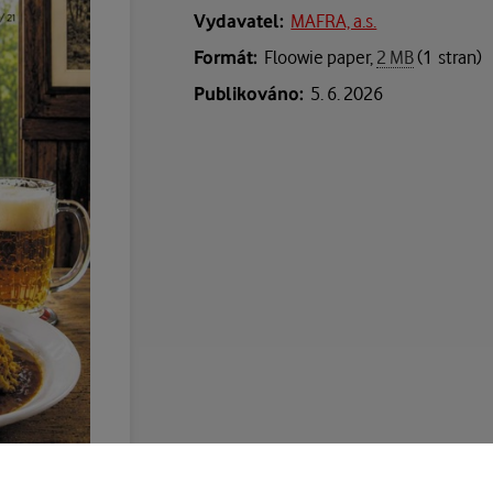
Vydavatel:
MAFRA, a.s.
Formát:
Floowie paper,
2 MB
(1 stran)
Publikováno:
5. 6. 2026