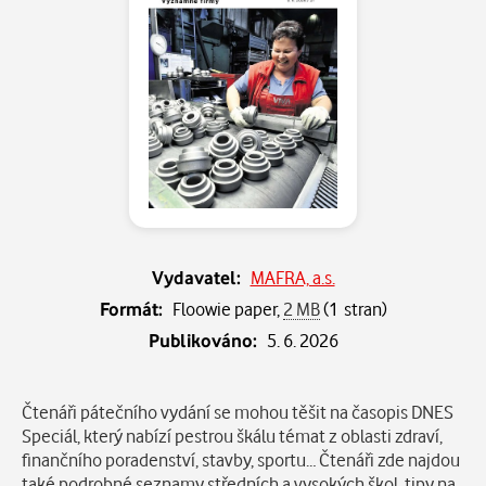
Vydavatel:
MAFRA, a.s.
Formát:
Floowie paper,
2 MB
(1 stran)
Publikováno:
5. 6. 2026
Popis
Čtenáři pátečního vydání se mohou těšit na časopis DNES
Speciál, který nabízí pestrou škálu témat z oblasti zdraví,
finančního poradenství, stavby, sportu… Čtenáři zde najdou
také podrobné seznamy středních a vysokých škol, tipy na