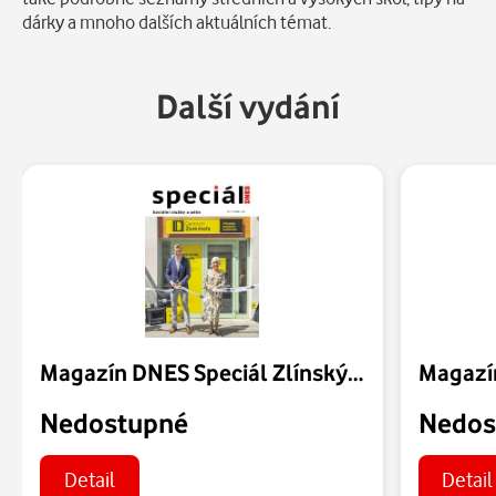
dárky a mnoho dalších aktuálních témat.
Další vydání
Magazín DNES Speciál Zlínský - 31.07.2026
Nedostupné
Nedos
Detail
Detail