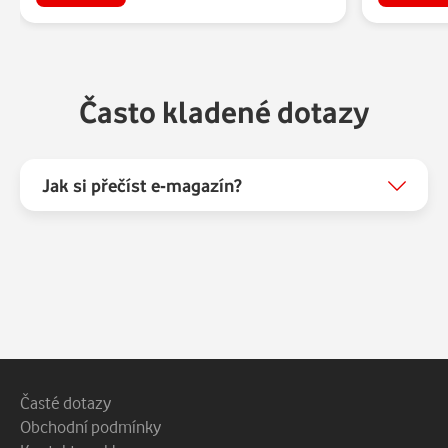
Často kladené dotazy
Jak si přečíst e-magazín?
Patička webu
Vedlejší navigace
Časté dotazy
Obchodní podmínky