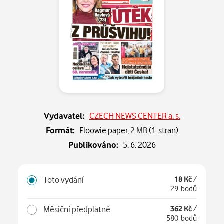
Vydavatel:
CZECH NEWS CENTER a. s.
Formát:
Floowie paper,
2 MB
(1 stran)
Publikováno:
5. 6. 2026
Toto vydání
18 Kč
/
29 bodů
Měsíční předplatné
362 Kč
/
580 bodů