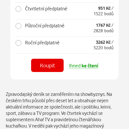
Čtvrtletní předplatné
951 Kč
/
1522 bodů
Půlroční předplatné
1767 Kč
/
2828 bodů
Roční předplatné
3262 Kč
/
5220 bodů
Koupit
Ihned
ke čtení
Číst
v aplikaci
Popis
Zpravodajský deník se zaměřením na showbyznys. Na
českém trhu působí přes deset let a obsahuje nejen
aktuální informace ze společnosti, ale i politiku, krimi,
sport, zábavu a TV program. Ve čtvrtek vychází se
suplementem Aha! TV a pravidelnou čtenářskou
kuchařkou. V neděli pak vychází jeho magazínový