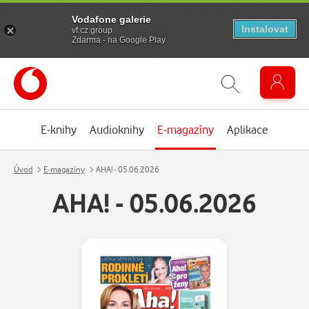
Vodafone galerie
Instalovat
vf.cz.group
Zdarma - na Google Play
E-knihy
Audioknihy
E-magazíny
Aplikace
Úvod
E-magazíny
AHA! - 05.06.2026
AHA! - 05.06.2026