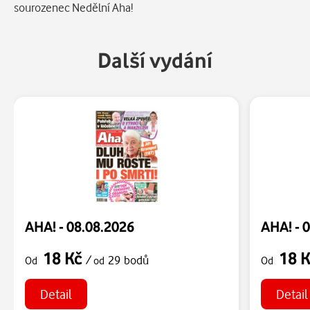
sourozenec Nedělní Aha!
Další vydání
AHA! - 08.08.2026
AHA! - 
18 Kč
18 
/
29 bodů
Od
od
Od
Detail
Detail