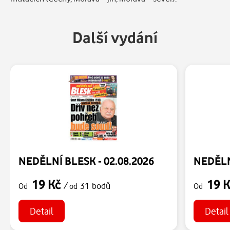
Další vydání
NEDĚLNÍ BLESK - 02.08.2026
NEDĚLN
19 Kč
19 
/
31 bodů
Od
od
Od
Detail
Detail