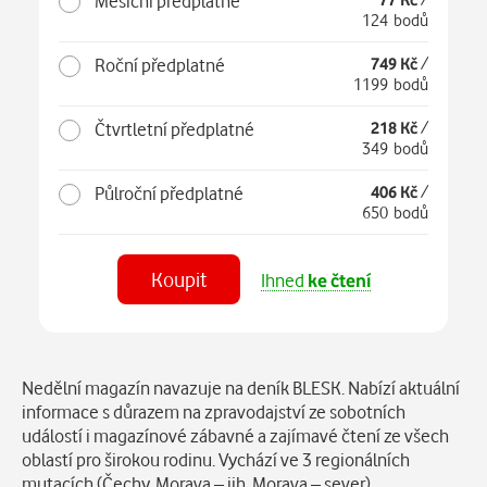
Měsíční předplatné
124 bodů
Roční předplatné
749 Kč
/
1199 bodů
Čtvrtletní předplatné
218 Kč
/
349 bodů
Půlroční předplatné
406 Kč
/
650 bodů
Koupit
Ihned
ke čtení
Číst
v aplikaci
Popis
Nedělní magazín navazuje na deník BLESK. Nabízí aktuální
informace s důrazem na zpravodajství ze sobotních
událostí i magazínové zábavné a zajímavé čtení ze všech
oblastí pro širokou rodinu. Vychází ve 3 regionálních
mutacích (Čechy, Morava – jih, Morava – sever).