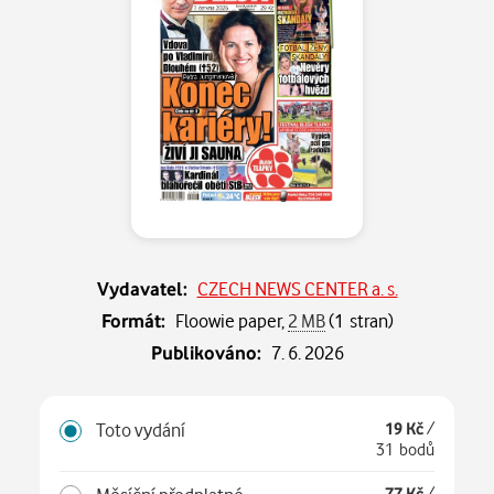
Vydavatel:
CZECH NEWS CENTER a. s.
Formát:
Floowie paper,
2 MB
(1 stran)
Publikováno:
7. 6. 2026
Toto vydání
19 Kč
/
31 bodů
77 Kč
/