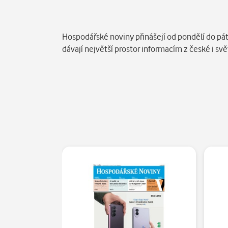
Popis
Hospodářské noviny přinášejí od pondělí do pát
dávají největší prostor informacím z české i s