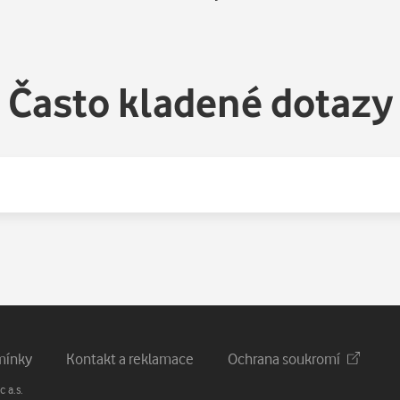
Často kladené dotazy
mínky
Kontakt a reklamace
Ochrana soukromí
 a.s.