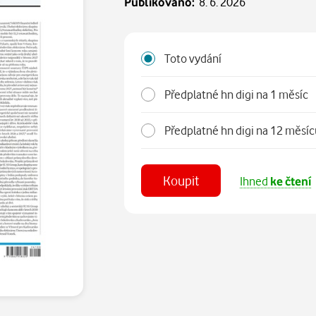
Publikováno:
8. 6. 2026
Toto vydání
Předplatné hn digi na 1 měsíc
Předplatné hn digi na 12 měs
Koupit
Ihned
ke čtení