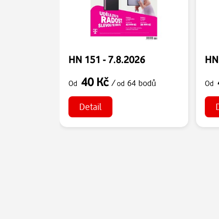
HN 151 - 7.8.2026
HN 
40 Kč
/
64 bodů
Od
od
Od
Detail