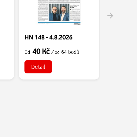
HN 148 - 4.8.2026
HN 147 - 
40 Kč
40 Kč
/
64 bodů
Od
od
Od
Detail
Detail