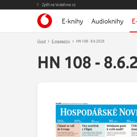
Zpět na Vodafone.cz
E-knihy
Audioknihy
E
Úvod
E-magazíny
HN 108 - 8.6.2026
HN 108 - 8.6.