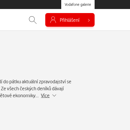
Vodafone galerie
Přihlášení
í do pátku aktuální zpravodajství se
. Ze všech českých deníků dávají
 světové ekonomiky.…
Více