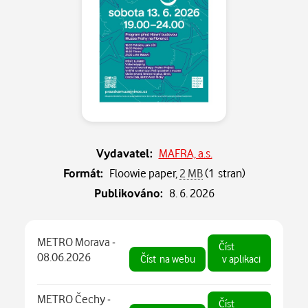
Vydavatel:
MAFRA, a.s.
Formát:
Floowie paper,
2 MB
(1 stran)
Publikováno:
8. 6. 2026
METRO Morava -
Číst
08.06.2026
Číst
na webu
v aplikaci
METRO Čechy -
Číst