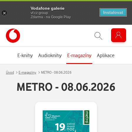
Vodafone galerie
Instalovat
vf.cz.group
Zdarma - na Google Play
E-knihy
Audioknihy
E-magazíny
Aplikace
Úvod
E-magazíny
METRO - 08.06.2026
METRO - 08.06.2026