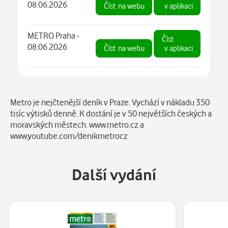
08.06.2026
Číst
na webu
v aplikaci
METRO Praha -
Číst
08.06.2026
Číst
na webu
v aplikaci
Popis
Metro je nejčtenější deník v Praze. Vychází v nákladu 350
tisíc výtisků denně. K dostání je v 50 největších českých a
moravských městech. www.metro.cz a
www.youtube.com/denikmetrocz
Další vydání