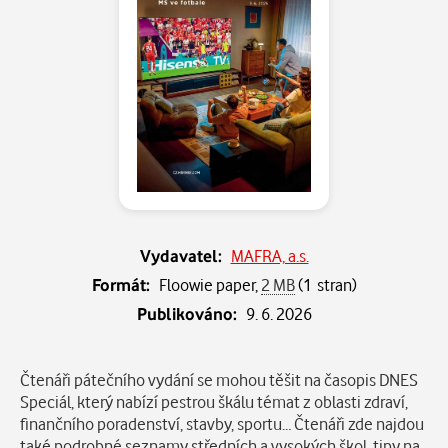
Vydavatel:
MAFRA, a.s.
Formát:
Floowie paper,
2 MB
(1 stran)
Publikováno:
9. 6. 2026
Popis
Čtenáři pátečního vydání se mohou těšit na časopis DNES
Speciál, který nabízí pestrou škálu témat z oblasti zdraví,
finančního poradenství, stavby, sportu… Čtenáři zde najdou
také podrobné seznamy středních a vysokých škol, tipy na