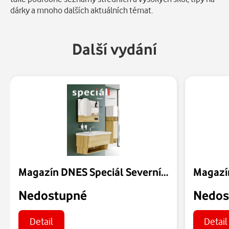
dárky a mnoho dalších aktuálních témat.
Další vydání
Magazín DNES Speciál Severní Čechy - 07.08.2026
Nedostupné
Nedos
Detail
Detail