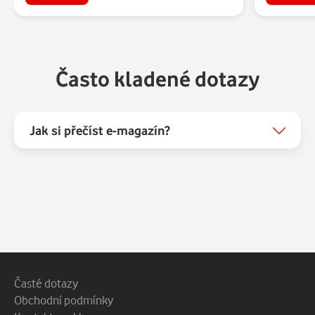
Často kladené dotazy
Jak si přečíst e-magazín?
Patička webu
Vedlejší navigace
Časté dotazy
Obchodní podmínky