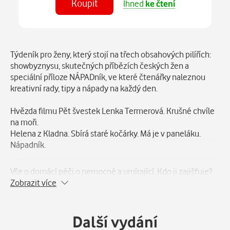
Koupit
Ihned
ke čtení
Číst
v aplikaci
Popis
Týdeník pro ženy, který stojí na třech obsahových pilířích:
showbyznysu, skutečných příbězích českých žen a
speciální příloze NÁPADník, ve které čtenářky naleznou
kreativní rady, tipy a nápady na každý den.
Hvězda filmu Pět švestek Lenka Termerová. Krušné chvíle
na moři.
Helena z Kladna. Sbírá staré kočárky. Má je v paneláku.
Nápadník.
Vše o domácí péči o nemocné a umírající. Kdo ji zajišťuje?
Jak je hrazena? Jaké jsou její formy? Rady a tipy od vrchní
Zobrazit více
sestry z domácího hospicu.
Další vydání