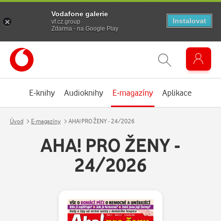
Vodafone galerie
Instalovat
vf.cz.group
Zdarma - na Google Play
E-knihy
Audioknihy
E-magazíny
Aplikace
Úvod
E-magazíny
AHA! PRO ŽENY - 24/2026
AHA! PRO ŽENY -
24/2026