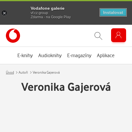
Vodafone galerie
Instalovat
vf.cz.group
Zdarma - na Google Play
E-knihy
Audioknihy
E-magazíny
Aplikace
Úvod
Autoři
Veronika Gajerová
Veronika Gajerová