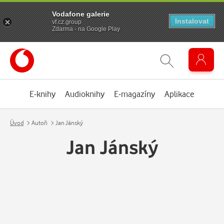
Vodafone galerie
Instalovat
vf.cz.group
Zdarma - na Google Play
E-knihy
Audioknihy
E-magazíny
Aplikace
Úvod
Autoři
Jan Jánský
Jan Jánský