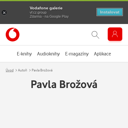
Vodafone galerie
Instalovat
vf.cz.group
Zdarma - na Google Play
E-knihy
Audioknihy
E-magazíny
Aplikace
Úvod
Autoři
Pavla Brožová
Pavla Brožová